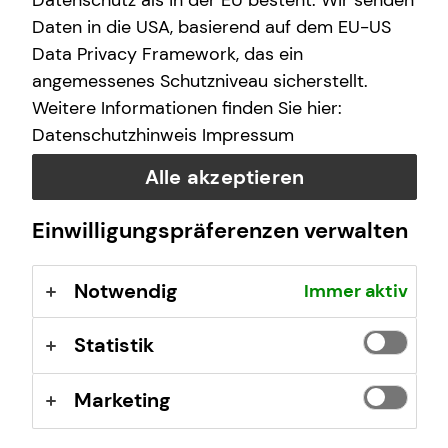
Datenschutz als in der EU besteht. Wir senden
Samstag
10:00 - 17:00 Uhr
Daten in die USA, basierend auf dem EU-US
Data Privacy Framework, das ein
angemessenes Schutzniveau sicherstellt.
Selbstverständlich sind auch Termine außerhalb
Weitere Informationen finden Sie hier:
dieser Geschäftszeiten auf Anfrage möglich.
Datenschutzhinweis
Impressum
Alle akzeptieren
Einwilligungspräferenzen verwalten
Kontaktformular
Notwendig
Immer aktiv
Statistik
Marketing
Konrad Kessel