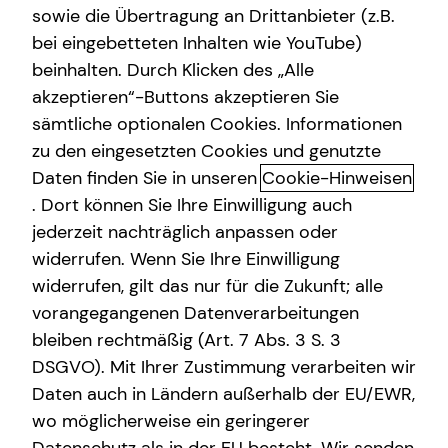
sowie die Übertragung an Drittanbieter (z.B.
bei eingebetteten Inhalten wie YouTube)
+49 (171) 3422042
beinhalten. Durch Klicken des „Alle
akzeptieren“-Buttons akzeptieren Sie
sämtliche optionalen Cookies. Informationen
zu den eingesetzten Cookies und genutzte
Daten finden Sie in unseren
Cookie-Hinweisen
Geschäftszeiten
. Dort können Sie Ihre Einwilligung auch
jederzeit nachträglich anpassen oder
widerrufen. Wenn Sie Ihre Einwilligung
Montag
10:00 - 21:00 Uhr
widerrufen, gilt das nur für die Zukunft; alle
Dienstag
10:00 - 21:00 Uhr
vorangegangenen Datenverarbeitungen
bleiben rechtmäßig (Art. 7 Abs. 3 S. 3
Mittwoch
10:00 - 21:00 Uhr
DSGVO). Mit Ihrer Zustimmung verarbeiten wir
Donnerstag
10:00 - 21:00 Uhr
Daten auch in Ländern außerhalb der EU/EWR,
wo möglicherweise ein geringerer
Freitag
10:00 - 21:00 Uhr