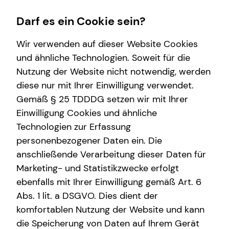
Darf es ein Cookie sein?
Wir verwenden auf dieser Website Cookies
Konrad Kessel
Senior Sales Manager
und ähnliche Technologien. Soweit für die
Nutzung der Website nicht notwendig, werden
Wissenswertes
Service
Finanzberatung
Karriere-Infos
diese nur mit Ihrer Einwilligung verwendet.
Gemäß § 25 TDDDG setzen wir mit Ihrer
Über tecis
Kundenportal
Videoberatung
Initiativbewerbung
Einwilligung Cookies und ähnliche
Schadenabwicklung
Spezialisten-Netzwerk
E-Mail
Anruf
Maps
vCard
Technologien zur Erfassung
personenbezogener Daten ein. Die
Immobilienfinanzierung
anschließende Verarbeitung dieser Daten für
Investment
Marketing- und Statistikzwecke erfolgt
ebenfalls mit Ihrer Einwilligung gemäß Art. 6
Kapitalanlage Immobilien
konrad.kessel@tecis.de
Abs. 1 lit. a DSGVO. Dies dient der
Altersvorsorge
komfortablen Nutzung der Website und kann
Breite Straße 100
die Speicherung von Daten auf Ihrem Gerät
Gewerbliche Versicherungen
50667 Köln