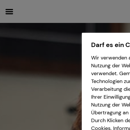
Darf es ein 
Wir verwenden a
Wissenswertes
Service
Finanzberatung
Karriere-Infos
Nutzung der Webs
verwendet. Gemä
Über tecis
Kundenportal
Videoberatung
Karrierechancen
Technologien zu
Verarbeitung die
Podcast
Schadenabwicklung
Spezialisten-Netzwerk
Ihrer Einwilligu
Nutzung der Web
Private Krankenvorsorge
Übertragung an D
Durch Klicken de
Immobilienfinanzierung
Cookies. Inform