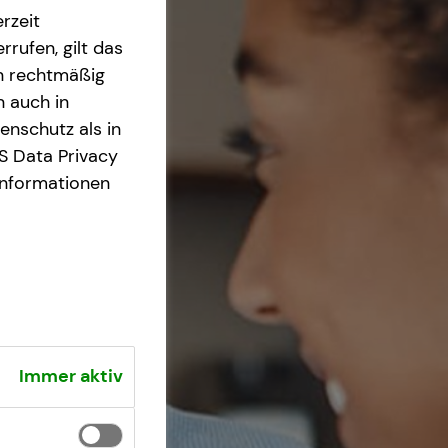
rzeit
rrufen, gilt das
en rechtmäßig
n auch in
nschutz als in
S Data Privacy
Informationen
Immer aktiv