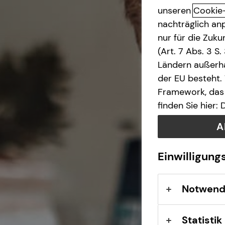
unseren
Cookie
Betriebliche Altersvorsorge
nachträglich anp
nur für die Zuk
(Art. 7 Abs. 3 S
Investment
Ländern außerha
der EU besteht.
Kapitalanlage Immobilien
Framework, das 
finden Sie hier:
Altersvorsorge
A
Gewerbliche Versicherungen
Einwilligung
Arbeitskraftabsicherung
Notwend
Statistik