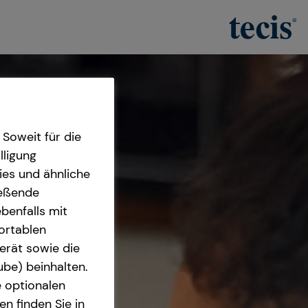
Soweit für die
lligung
ies und ähnliche
ießende
benfalls mit
fortablen
erät sowie die
ube) beinhalten.
e optionalen
n finden Sie in