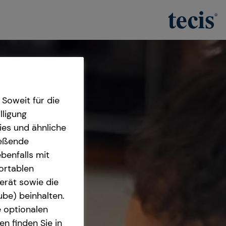
Soweit für die
lligung
ies und ähnliche
ießende
benfalls mit
fortablen
erät sowie die
ube) beinhalten.
e optionalen
n finden Sie in