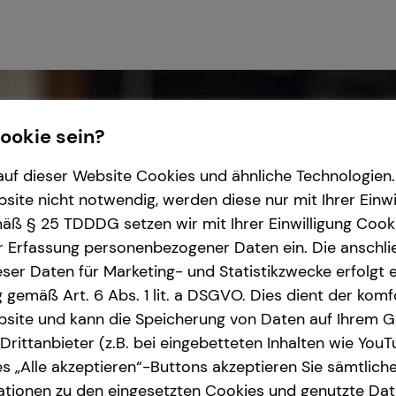
Cookie sein?
uf dieser Website Cookies und ähnliche Technologien. 
ite nicht notwendig, werden diese nur mit Ihrer Einwi
ß § 25 TDDDG setzen wir mit Ihrer Einwilligung Cook
r Erfassung personenbezogener Daten ein. Die anschl
ser Daten für Marketing- und Statistikzwecke erfolgt e
ng gemäß Art. 6 Abs. 1 lit. a DSGVO. Dies dient der kom
site und kann die Speicherung von Daten auf Ihrem G
rittanbieter (z.B. bei eingebetteten Inhalten wie YouT
s „Alle akzeptieren“-Buttons akzeptieren Sie sämtlich
ationen zu den eingesetzten Cookies und genutzte Date