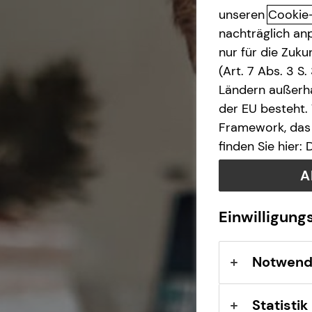
unseren
Cookie
Rechtsschutzversicherung
nachträglich anp
nur für die Zuk
Cyberversicherung
(Art. 7 Abs. 3 S
Ländern außerha
D&O-Versicherung
der EU besteht.
Framework, das 
finden Sie hier:
A
Einwilligung
Notwend
Statistik