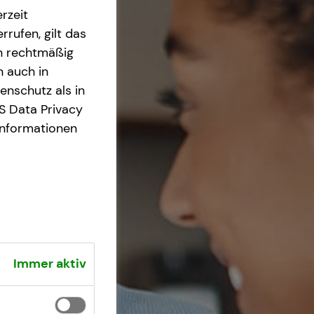
rzeit
rrufen, gilt das
en rechtmäßig
n auch in
nschutz als in
S Data Privacy
Informationen
Immer aktiv