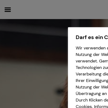
Darf es ein 
Wir verwenden a
Gewerbliche
Service
Finanzberatung
Wissenswertes
Nutzung der Webs
Versicherungen
verwendet. Gemä
Schadenabwicklung
Spezialisten-Netzwerk
Über tecis
Technologien zu
Überblick
Verarbeitung die
Ihrer Einwilligu
Betriebshaftpflichtversicherung
Nutzung der Web
Übertragung an D
Durch Klicken de
Geschäftsinhaltsversicherung
Cookies. Inform