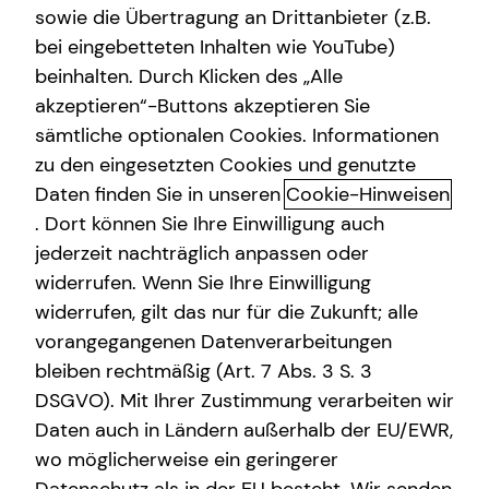
sowie die Übertragung an Drittanbieter (z.B.
bei eingebetteten Inhalten wie YouTube)
beinhalten. Durch Klicken des „Alle
akzeptieren“-Buttons akzeptieren Sie
Wir sind teamzukunft
sämtliche optionalen Cookies. Informationen
zu den eingesetzten Cookies und genutzte
Als Finanzberatung deiner Generation setzen wir auf eine
Daten finden Sie in unseren
Cookie-Hinweisen
Kommunikation auf Augenhöhe: Offen, direkt und
persönlich.
. Dort können Sie Ihre Einwilligung auch
jederzeit nachträglich anpassen oder
widerrufen. Wenn Sie Ihre Einwilligung
widerrufen, gilt das nur für die Zukunft; alle
vorangegangenen Datenverarbeitungen
bleiben rechtmäßig (Art. 7 Abs. 3 S. 3
DSGVO). Mit Ihrer Zustimmung verarbeiten wir
tecis hat es sich zur Aufgabe gemacht, den
Daten auch in Ländern außerhalb der EU/EWR,
nachfolgenden Generationen eine bessere finanzielle
wo möglicherweise ein geringerer
Zukunft zu ermöglichen. Mit höchster Professionalität,