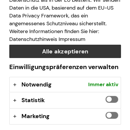
Datenschutz als in der EU besteht. Wir senden
einer hohen Produktvielfalt und einem
Daten in die USA, basierend auf dem EU-US
anbieterübergreifenden Produktauswahlprozess,
Data Privacy Framework, das ein
erarbeiten wir passende Lösungen, die so individuell sind
wie du. Zusammen sind wir teamzukunft.
angemessenes Schutzniveau sicherstellt.
Weitere Informationen finden Sie hier:
Individuelle Arbeitskraftabsicherung, betriebliche
Datenschutzhinweis
Impressum
Altersvorsorge, Investment, private Krankenversicherung,
Immobilienfinanzierung und Kapitalanlageimmobilien –
Alle akzeptieren
für jeden Beratungsbereich stehen dir hochqualifizierte
Spezialistinnen und Spezialisten zur Verfügung.
Einwilligungspräferenzen verwalten
Notwendig
Immer aktiv
Statistik
Bitte akzeptieren Sie Marketing Cookies, damit
Sie das Video anschauen können.
Cookie-Einstellungen öffnen
Marketing