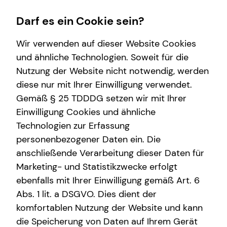
Darf es ein Cookie sein?
Wir verwenden auf dieser Website Cookies
und ähnliche Technologien. Soweit für die
Nutzung der Website nicht notwendig, werden
Finanzberatung
Karriere-Infos
Wissenswertes
Service
diese nur mit Ihrer Einwilligung verwendet.
Gemäß § 25 TDDDG setzen wir mit Ihrer
Altersvorsorge
Karrierechancen
Interview
Kundenportal
Einwilligung Cookies und ähnliche
Videoberatung
Über tecis
Schadenabwicklung
Technologien zur Erfassung
personenbezogener Daten ein. Die
Spezialisten-Netzwerk
teamzukunft
anschließende Verarbeitung dieser Daten für
Marketing- und Statistikzwecke erfolgt
ebenfalls mit Ihrer Einwilligung gemäß Art. 6
Abs. 1 lit. a DSGVO. Dies dient der
komfortablen Nutzung der Website und kann
die Speicherung von Daten auf Ihrem Gerät