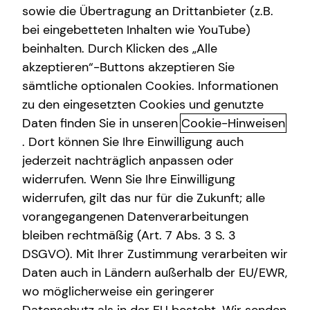
sowie die Übertragung an Drittanbieter (z.B.
Altersvorsorge
bei eingebetteten Inhalten wie YouTube)
beinhalten. Durch Klicken des „Alle
Gewerbliche Versicherungen
akzeptieren“-Buttons akzeptieren Sie
Arbeitskraftabsicherung: Warum
Arbeitskraftabsicherung
sämtliche optionalen Cookies. Informationen
deine Arbeitskraft geschützt
zu den eingesetzten Cookies und genutzte
Kindervorsorge
werden sollte
Daten finden Sie in unseren
Cookie-Hinweisen
Sach- und Vermögenssicherung
. Dort können Sie Ihre Einwilligung auch
Einen wertvollen Gegenstand, das eigene Auto oder die
jederzeit nachträglich anpassen oder
Expat
Wohnung versichern? Klingt logisch. Aber auch die eigene
widerrufen. Wenn Sie Ihre Einwilligung
Arbeitskraft sollten erwerbstätige Menschen finanziell
widerrufen, gilt das nur für die Zukunft; alle
absichern. Hast du schon einmal darüber nachgedacht,
vorangegangenen Datenverarbeitungen
was passieren würde, wenn du aus gesundheitlichen
bleiben rechtmäßig (Art. 7 Abs. 3 S. 3
Gründen nicht mehr arbeiten könntest? Dieses Risiko ist
DSGVO). Mit Ihrer Zustimmung verarbeiten wir
viel höher, als die meisten vermuten. Jede vierte Person
Daten auch in Ländern außerhalb der EU/EWR,
ist im Laufe ihres Berufslebens von Erwerbs- oder gar
wo möglicherweise ein geringerer
Berufsunfähigkeit bedroht. Ein schlimmer Unfall oder eine