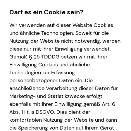
Darf es ein Cookie sein?
Wir verwenden auf dieser Website Cookies
und ähnliche Technologien. Soweit für die
Nutzung der Website nicht notwendig, werden
Wissenswertes
Finanzberatung
Service
Karriere
diese nur mit Ihrer Einwilligung verwendet.
Gemäß § 25 TDDDG setzen wir mit Ihrer
Über tecis
Videoberatung
Kundenportal
Karrierechancen
Einwilligung Cookies und ähnliche
Podcast
Spezialisten-Netzwerk
Schadenabwicklung
Ausbildung
Technologien zur Erfassung
personenbezogener Daten ein. Die
teamzukunft
Private Krankenvorsorge
Trainee
anschließende Verarbeitung dieser Daten für
Interview
Immobilienfinanzierung
Praktikum
Marketing- und Statistikzwecke erfolgt
ebenfalls mit Ihrer Einwilligung gemäß Art. 6
Betriebliche Altersvorsorge
Teamassistenz
Abs. 1 lit. a DSGVO. Dies dient der
Investment
Direkteinstieg
komfortablen Nutzung der Website und kann
die Speicherung von Daten auf Ihrem Gerät
Kapitalanlage Immobilien