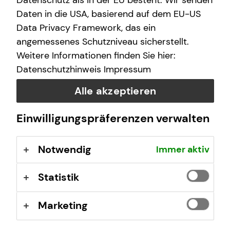
Datenschutz als in der EU besteht. Wir senden
Daten in die USA, basierend auf dem EU-US
Data Privacy Framework, das ein
What is your current occupation?
angemessenes Schutzniveau sicherstellt.
Weitere Informationen finden Sie hier:
Datenschutzhinweis
Impressum
Message
Alle akzeptieren
Einwilligungspräferenzen verwalten
I agree that tecis may contact me based on my
Notwendig
Immer aktiv
above request.​ This consent can be revoked at any
time in text form (e.g., letter, fax, email) without
Statistik
stating reasons to the company ​ tecis
Finanzdienstleistungen AG, Alter Teichweg 17, 22081
Marketing
Hamburg, Germany,
kundenservice@tecis.de
.