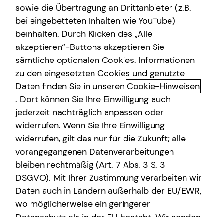
sowie die Übertragung an Drittanbieter (z.B.
Altersvorsorge
bei eingebetteten Inhalten wie YouTube)
Last name
beinhalten. Durch Klicken des „Alle
Gewerbliche Versicherungen
akzeptieren“-Buttons akzeptieren Sie
Arbeitskraftabsicherung
sämtliche optionalen Cookies. Informationen
Nationality
zu den eingesetzten Cookies und genutzte
Kindervorsorge
Daten finden Sie in unseren
Cookie-Hinweisen
Sach- und Vermögenssicherung
. Dort können Sie Ihre Einwilligung auch
e-mail
jederzeit nachträglich anpassen oder
Expat
widerrufen. Wenn Sie Ihre Einwilligung
widerrufen, gilt das nur für die Zukunft; alle
Phone number
vorangegangenen Datenverarbeitungen
bleiben rechtmäßig (Art. 7 Abs. 3 S. 3
City
DSGVO). Mit Ihrer Zustimmung verarbeiten wir
Daten auch in Ländern außerhalb der EU/EWR,
wo möglicherweise ein geringerer
In which language would you like to be advised?