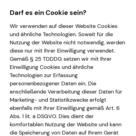
Darf es ein Cookie sein?
Wir verwenden auf dieser Website Cookies
Lars Trauer
Branch Manager
und ähnliche Technologien. Soweit für die
Nutzung der Website nicht notwendig, werden
Wissenswertes
Finanzberatung
Service
Karriere
diese nur mit Ihrer Einwilligung verwendet.
Gemäß § 25 TDDDG setzen wir mit Ihrer
Please contact us!
Über tecis
Videoberatung
Kundenportal
Karrierechancen
Einwilligung Cookies und ähnliche
Podcast
Spezialisten-Netzwerk
Schadenabwicklung
Ausbildung
Technologien zur Erfassung
Salutation
personenbezogener Daten ein. Die
teamzukunft
Private Krankenvorsorge
Trainee
anschließende Verarbeitung dieser Daten für
Interview
Immobilienfinanzierung
Praktikum
Marketing- und Statistikzwecke erfolgt
Academic title
ebenfalls mit Ihrer Einwilligung gemäß Art. 6
Betriebliche Altersvorsorge
Teamassistenz
Abs. 1 lit. a DSGVO. Dies dient der
Investment
Direkteinstieg
komfortablen Nutzung der Website und kann
First name
die Speicherung von Daten auf Ihrem Gerät
Kapitalanlage Immobilien