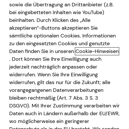
sowie die Übertragung an Drittanbieter (z.B.
bei eingebetteten Inhalten wie YouTube)
beinhalten. Durch Klicken des „Alle
akzeptieren“-Buttons akzeptieren Sie
Das ist tecis
sämtliche optionalen Cookies. Informationen
zu den eingesetzten Cookies und genutzte
Dürfen wir uns kurz vorstellen? Wir sind tecis – die
Daten finden Sie in unseren
Cookie-Hinweisen
Finanzberatung deiner Generation – und begleiten dich
auf deinem Weg in eine finanziell selbstbestimmte
. Dort können Sie Ihre Einwilligung auch
Zukunft. Altersvorsorge, Absicherung, Vermögensaufbau,
jederzeit nachträglich anpassen oder
Immobilienfinanzierung – wir sind Ansprechpartner für
widerrufen. Wenn Sie Ihre Einwilligung
die finanziellen Fragen in deinem Leben.
widerrufen, gilt das nur für die Zukunft; alle
vorangegangenen Datenverarbeitungen
Gegründet wurde die tecis Finanzdienstleistungen AG
bleiben rechtmäßig (Art. 7 Abs. 3 S. 3
bereits 1986 in Hamburg. Heute sind wir mit über 3.900
DSGVO). Mit Ihrer Zustimmung verarbeiten wir
lizenzierten Finanzberaterinnen und Finanzberatern
Daten auch in Ländern außerhalb der EU/EWR,
deutschlandweit vertreten. Uns verbindet die
Leidenschaft für das, was wir tun. Unsere Mission dabei
wo möglicherweise ein geringerer
ist es, den nachfolgenden Generationen eine bessere