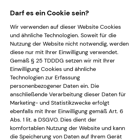
Darf es ein Cookie sein?
Wir verwenden auf dieser Website Cookies
und ähnliche Technologien. Soweit für die
Nutzung der Website nicht notwendig, werden
Private Krankenversicherung
Finanzberatung
Wissenswertes
diese nur mit Ihrer Einwilligung verwendet.
Gemäß § 25 TDDDG setzen wir mit Ihrer
Überblick
Spezialisten-Netzwerk
Über tecis
Einwilligung Cookies und ähnliche
Krankenzusatzversicherung
Kapitalanlage Immobilien
Interview
Technologien zur Erfassung
personenbezogener Daten ein. Die
Private Pflegezusatzversicherung
Altersvorsorge
Über mich
anschließende Verarbeitung dieser Daten für
Betriebliche Krankenversicherung
Marketing- und Statistikzwecke erfolgt
ebenfalls mit Ihrer Einwilligung gemäß Art. 6
Abs. 1 lit. a DSGVO. Dies dient der
komfortablen Nutzung der Website und kann
die Speicherung von Daten auf Ihrem Gerät