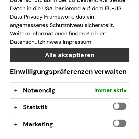
Datenschutz als in der EU besteht. Wir senden
finanzielle Zukunft zu ermöglichen.
Daten in die USA, basierend auf dem EU-US
Data Privacy Framework, das ein
Wir arbeiten an über 400 Standorten, sind untereinander
angemessenes Schutzniveau sicherstellt.
eng vernetzt und von Nord nach Süd und von West nach
Weitere Informationen finden Sie hier:
Ost mit vielen Teams vertreten.
Datenschutzhinweis
Impressum
tecis im Überblick
Alle akzeptieren
40 Jahre Erfahrung am Markt
Deutschlandweit an über 400 Standorten vertreten
Einwilligungspräferenzen verwalten
Unsere Beratungsphilosophie: Wir beraten unsere
Kundinnen und Kunden so, wie wir auch selbst
Notwendig
Immer aktiv
beraten werden möchten – ehrlich,
chancenorientiert, leidenschaftlich und kompetent.
Statistik
Stand: Januar 2026
Marketing
tecis Finanzberatung