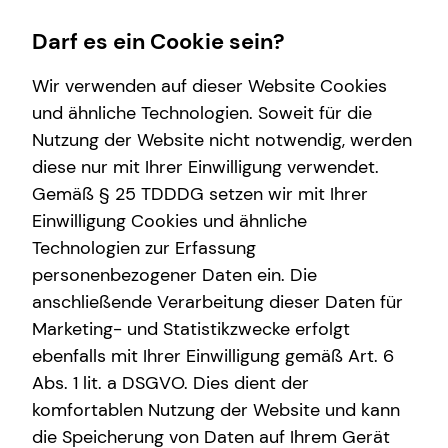
Darf es ein Cookie sein?
Wir verwenden auf dieser Website Cookies
und ähnliche Technologien. Soweit für die
Nutzung der Website nicht notwendig, werden
Karriere-Infos
Finanzberatung
Wissenswertes
Service
diese nur mit Ihrer Einwilligung verwendet.
Gemäß § 25 TDDDG setzen wir mit Ihrer
Karrierechancen
Arbeitskraftabsicherung
Über mich
Kundenportal
Einwilligung Cookies und ähnliche
Initiativbewerbung
Altersvorsorge
Interview
Schadenabwicklung
Technologien zur Erfassung
personenbezogener Daten ein. Die
Investment
Podcast
anschließende Verarbeitung dieser Daten für
Kindervorsorge
teamzukunft
Marketing- und Statistikzwecke erfolgt
ebenfalls mit Ihrer Einwilligung gemäß Art. 6
Sach- und Vermögenssicherung
Über tecis
Abs. 1 lit. a DSGVO. Dies dient der
Spezialisten-Netzwerk
komfortablen Nutzung der Website und kann
die Speicherung von Daten auf Ihrem Gerät
Expat