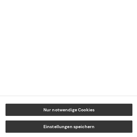
Datenschutz
Cookie-Einstellungen
Beschwerdedialog
Offenlegung von Nachhaltigkeitsthemen
Transparenzhinweis BFSG
www.tecis.de
Nur notwendige Cookies
Einstellungen speichern