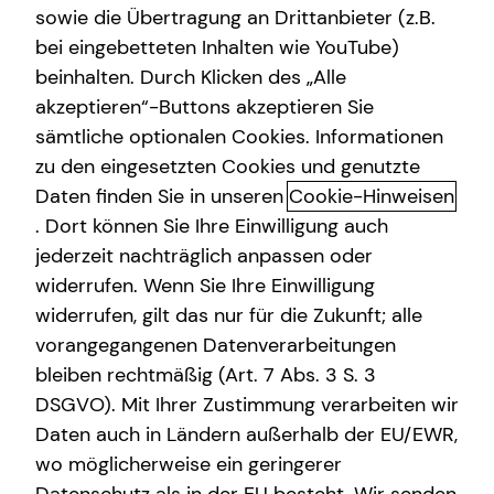
sowie die Übertragung an Drittanbieter (z.B.
Immobilienfinanzierung
bei eingebetteten Inhalten wie YouTube)
beinhalten. Durch Klicken des „Alle
Kapitalanlage Immobilien
akzeptieren“-Buttons akzeptieren Sie
Überblick Investment
Private Krankenvorsorge
sämtliche optionalen Cookies. Informationen
zu den eingesetzten Cookies und genutzte
Die meisten Menschen möchten gerne investieren statt
Betriebliche Altersvorsorge
Daten finden Sie in unseren
Cookie-Hinweisen
nur sparen – wissen aber nicht wie oder sind vom
Gewerbliche Versicherungen
schieren Ausmaß der Möglichkeiten überfordert. Dabei
. Dort können Sie Ihre Einwilligung auch
lassen sich auch schon mit kleinen Beträgen durch kluge
jederzeit nachträglich anpassen oder
Videoberatung
Investments die individuellen Ziele und Wünsche
widerrufen. Wenn Sie Ihre Einwilligung
schneller und bequemer erreichen.
widerrufen, gilt das nur für die Zukunft; alle
vorangegangenen Datenverarbeitungen
Ich gebe dir einen Überblick über die Bandbreite an
bleiben rechtmäßig (Art. 7 Abs. 3 S. 3
Investmentmöglichkeiten und finde eine auf deine
DSGVO). Mit Ihrer Zustimmung verarbeiten wir
Bedürfnisse abgestimmte Anlagestrategie.
Daten auch in Ländern außerhalb der EU/EWR,
wo möglicherweise ein geringerer
Das Wichtigste in Kürze