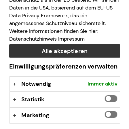
Datenschutz als in der EU besteht. Wir senden
Daten in die USA, basierend auf dem EU-US
Data Privacy Framework, das ein
angemessenes Schutzniveau sicherstellt.
Weitere Informationen finden Sie hier:
Datenschutzhinweis
Impressum
Alle akzeptieren
Einwilligungspräferenzen verwalten
Kamera läuft. Beratung auch.
Notwendig
Immer aktiv
Ich berate dich persönlich, direkt und unkompliziert –
Statistik
ganz bequem per Video.
Marketing
Mehr erfahren