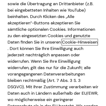
sowie die Übertragung an Drittanbieter (z.B.
Altersvorsorge
bei eingebetteten Inhalten wie YouTube)
beinhalten. Durch Klicken des „Alle
Gewerbliche Versicherungen
Leonhard Truschke
akzeptieren“-Buttons akzeptieren Sie
Arbeitskraftabsicherung
sämtliche optionalen Cookies. Informationen
Seniorberater
zu den eingesetzten Cookies und genutzte
in Essen und Umgebung
Daten finden Sie in unseren
Cookie-Hinweisen
. Dort können Sie Ihre Einwilligung auch
Kurzportrait Leonhard Truschke
jederzeit nachträglich anpassen oder
widerrufen. Wenn Sie Ihre Einwilligung
Ich bin Maschinenbauingenieur mit Leidenschaft für
widerrufen, gilt das nur für die Zukunft; alle
effiziente Technik. Als selbstständiger Energieberater und
vorangegangenen Datenverarbeitungen
Finanzberater bei tecis begleite ich Menschen persönlich
bleiben rechtmäßig (Art. 7 Abs. 3 S. 3
auf dem Weg zu nachhaltigen Energie- und
DSGVO). Mit Ihrer Zustimmung verarbeiten wir
Finanzlösungen.
Daten auch in Ländern außerhalb der EU/EWR,
wo möglicherweise ein geringerer