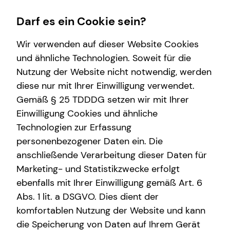
Darf es ein Cookie sein?
Wir verwenden auf dieser Website Cookies
und ähnliche Technologien. Soweit für die
Nutzung der Website nicht notwendig, werden
Wissenswertes
Service
Finanzberatung
Karriere-Infos
diese nur mit Ihrer Einwilligung verwendet.
Gemäß § 25 TDDDG setzen wir mit Ihrer
Über tecis
Kundenportal
Videoberatung
Karrierechancen
Einwilligung Cookies und ähnliche
Podcast
Schadenabwicklung
Spezialisten-Netzwerk
Initiativbewerbung
Technologien zur Erfassung
personenbezogener Daten ein. Die
teamzukunft
Private Krankenvorsorge
anschließende Verarbeitung dieser Daten für
Immobilienfinanzierung
Marketing- und Statistikzwecke erfolgt
ebenfalls mit Ihrer Einwilligung gemäß Art. 6
Betriebliche Altersvorsorge
Leonhard Truschke
Abs. 1 lit. a DSGVO. Dies dient der
Investment
komfortablen Nutzung der Website und kann
die Speicherung von Daten auf Ihrem Gerät
Kapitalanlage Immobilien