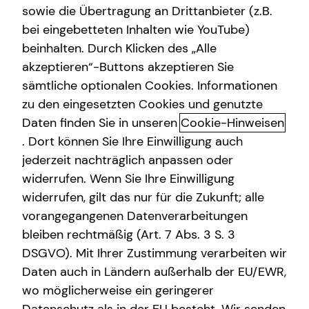
sowie die Übertragung an Drittanbieter (z.B.
Altersvorsorge
bei eingebetteten Inhalten wie YouTube)
beinhalten. Durch Klicken des „Alle
Gewerbliche Versicherungen
akzeptieren“-Buttons akzeptieren Sie
Initiativbewerbung
Arbeitskraftabsicherung
sämtliche optionalen Cookies. Informationen
zu den eingesetzten Cookies und genutzte
Du möchtest deine berufliche Zukunft aktiv gestalten und
Kindervorsorge
Daten finden Sie in unseren
Cookie-Hinweisen
suchst eine neue Herausforderung? Auch wenn gerade
Sach- und Vermögenssicherung
keine passende Stelle ausgeschrieben ist, sind wir stets
. Dort können Sie Ihre Einwilligung auch
auf der Suche nach engagierten Talenten, die unser Team
jederzeit nachträglich anpassen oder
Expat
bereichern.
widerrufen. Wenn Sie Ihre Einwilligung
widerrufen, gilt das nur für die Zukunft; alle
Gerne informiere ich dich in einem persönlichen
vorangegangenen Datenverarbeitungen
Gespräch über deine Karrieremöglichkeiten bei tecis.
bleiben rechtmäßig (Art. 7 Abs. 3 S. 3
Fülle dazu einfach das Kontaktformular für deine
DSGVO). Mit Ihrer Zustimmung verarbeiten wir
Initiativbewerbung aus und ich melde mich
Daten auch in Ländern außerhalb der EU/EWR,
schnellstmöglich bei dir.
wo möglicherweise ein geringerer