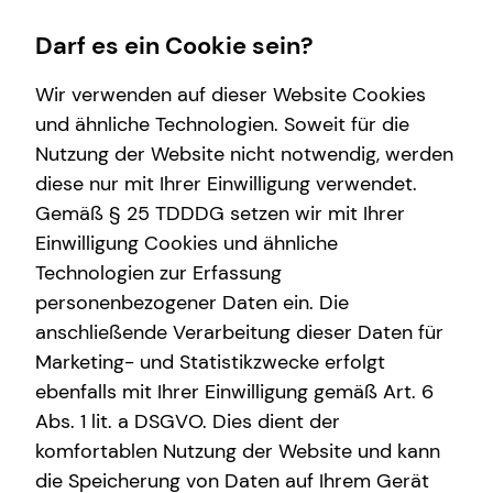
Darf es ein Cookie sein?
Wir verwenden auf dieser Website Cookies
und ähnliche Technologien. Soweit für die
Nutzung der Website nicht notwendig, werden
Wissenswertes
Karriere-Infos
Finanzberatung
Service
diese nur mit Ihrer Einwilligung verwendet.
Gemäß § 25 TDDDG setzen wir mit Ihrer
Über mich
Karrierechancen
Videoberatung
Kundenportal
Einwilligung Cookies und ähnliche
Über tecis
Initiativbewerbung
Spezialisten-Netzwerk
Schadenabwicklung
Technologien zur Erfassung
personenbezogener Daten ein. Die
Podcast
Private Krankenvorsorge
anschließende Verarbeitung dieser Daten für
teamzukunft
Immobilienfinanzierung
Marketing- und Statistikzwecke erfolgt
ebenfalls mit Ihrer Einwilligung gemäß Art. 6
Betriebliche Altersvorsorge
Abs. 1 lit. a DSGVO. Dies dient der
Investment
komfortablen Nutzung der Website und kann
die Speicherung von Daten auf Ihrem Gerät
Kapitalanlage Immobilien