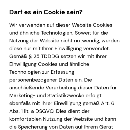
Darf es ein Cookie sein?
Wir verwenden auf dieser Website Cookies
Luca Beuth
Seniorberater
und ähnliche Technologien. Soweit für die
Nutzung der Website nicht notwendig, werden
Wissenswertes
diese nur mit Ihrer Einwilligung verwendet.
Gemäß § 25 TDDDG setzen wir mit Ihrer
Über tecis
Einwilligung Cookies und ähnliche
E-Mail
Anruf
Maps
vCard
Technologien zur Erfassung
personenbezogener Daten ein. Die
anschließende Verarbeitung dieser Daten für
Marketing- und Statistikzwecke erfolgt
ebenfalls mit Ihrer Einwilligung gemäß Art. 6
luca.beuth@tecis.de
Abs. 1 lit. a DSGVO. Dies dient der
komfortablen Nutzung der Website und kann
Dieselstraße 14
die Speicherung von Daten auf Ihrem Gerät
50996 Köln