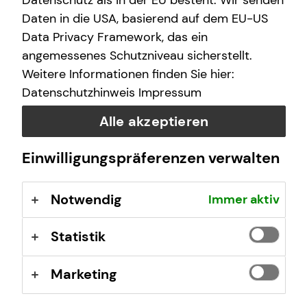
Datenschutz als in der EU besteht. Wir senden
Samstag
10:00 - 17:00 Uhr
Daten in die USA, basierend auf dem EU-US
Data Privacy Framework, das ein
angemessenes Schutzniveau sicherstellt.
Selbstverständlich sind auch Termine außerhalb
Weitere Informationen finden Sie hier:
dieser Geschäftszeiten auf Anfrage möglich.
Datenschutzhinweis
Impressum
Alle akzeptieren
Einwilligungspräferenzen verwalten
Kontaktformular
Notwendig
Immer aktiv
Statistik
Marketing
Luca Beuth