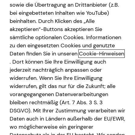
sowie die Übertragung an Drittanbieter (z.B.
bei eingebetteten Inhalten wie YouTube)
+49 (157) 89047841
beinhalten. Durch Klicken des „Alle
akzeptieren“-Buttons akzeptieren Sie
sämtliche optionalen Cookies. Informationen
zu den eingesetzten Cookies und genutzte
Daten finden Sie in unseren
Cookie-Hinweisen
Geschäftszeiten
. Dort können Sie Ihre Einwilligung auch
jederzeit nachträglich anpassen oder
widerrufen. Wenn Sie Ihre Einwilligung
Montag
10:00 - 21:00 Uhr
widerrufen, gilt das nur für die Zukunft; alle
Dienstag
10:00 - 21:00 Uhr
vorangegangenen Datenverarbeitungen
bleiben rechtmäßig (Art. 7 Abs. 3 S. 3
Mittwoch
10:00 - 21:00 Uhr
DSGVO). Mit Ihrer Zustimmung verarbeiten wir
Donnerstag
10:00 - 21:00 Uhr
Daten auch in Ländern außerhalb der EU/EWR,
wo möglicherweise ein geringerer
Freitag
10:00 - 21:00 Uhr