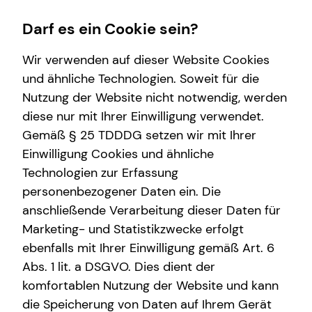
Darf es ein Cookie sein?
Wir verwenden auf dieser Website Cookies
und ähnliche Technologien. Soweit für die
Nutzung der Website nicht notwendig, werden
Wissenswertes
Finanzberatung
Karriere-Infos
Service
diese nur mit Ihrer Einwilligung verwendet.
Gemäß § 25 TDDDG setzen wir mit Ihrer
Über mich
Investment
Karrierechancen
Kundenportal
Einwilligung Cookies und ähnliche
Interview
Kapitalanlage Immobilien
Initiativbewerbung
Schadenabwicklung
Technologien zur Erfassung
personenbezogener Daten ein. Die
Über tecis
Altersvorsorge
anschließende Verarbeitung dieser Daten für
Podcast
Spezialisten-Netzwerk
Marketing- und Statistikzwecke erfolgt
ebenfalls mit Ihrer Einwilligung gemäß Art. 6
teamzukunft
Immobilienfinanzierung
Abs. 1 lit. a DSGVO. Dies dient der
Private Krankenvorsorge
komfortablen Nutzung der Website und kann
die Speicherung von Daten auf Ihrem Gerät
Betriebliche Altersvorsorge