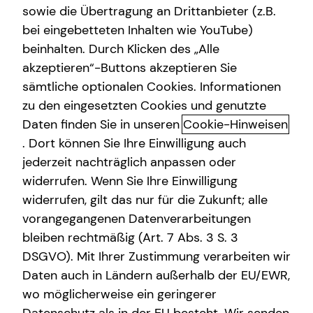
sowie die Übertragung an Drittanbieter (z.B.
Arbeitskraftabsicherung
bei eingebetteten Inhalten wie YouTube)
beinhalten. Durch Klicken des „Alle
Gewerbliche Versicherungen
akzeptieren“-Buttons akzeptieren Sie
Sach- und
Sach- und Vermögenssicherung
sämtliche optionalen Cookies. Informationen
Vermögensversicherungen: dein
zu den eingesetzten Cookies und genutzte
Kindervorsorge
Sicherheitsnetz für viele
Daten finden Sie in unseren
Cookie-Hinweisen
Videoberatung
. Dort können Sie Ihre Einwilligung auch
Lebenslagen
jederzeit nachträglich anpassen oder
Expat
widerrufen. Wenn Sie Ihre Einwilligung
Sach- und Vermögensversicherungen helfen dir, die
finanziellen Folgen unvorhersehbarer Ereignisse wie
widerrufen, gilt das nur für die Zukunft; alle
Wasserschäden, Einbruch oder Schadenersatzansprüche
vorangegangenen Datenverarbeitungen
Dritter abzufedern. Die private Haftpflichtversicherung,
bleiben rechtmäßig (Art. 7 Abs. 3 S. 3
die Kfz-Haftpflichtversicherung und die
DSGVO). Mit Ihrer Zustimmung verarbeiten wir
Hausratversicherung bilden dabei die Basis eines soliden
Daten auch in Ländern außerhalb der EU/EWR,
Versicherungsschutzes. Für Hauseigentümerinnen und
wo möglicherweise ein geringerer
Hauseigentümer ist eine Wohngebäudeversicherung i. d.