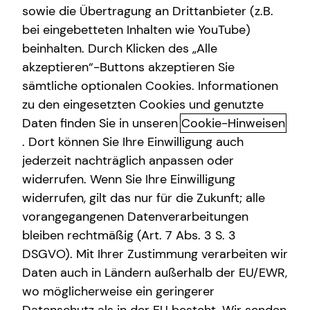
sowie die Übertragung an Drittanbieter (z.B.
bei eingebetteten Inhalten wie YouTube)
beinhalten. Durch Klicken des „Alle
akzeptieren“-Buttons akzeptieren Sie
Lukas Hieb kennenlernen in
sämtliche optionalen Cookies. Informationen
Mainz
zu den eingesetzten Cookies und genutzte
Daten finden Sie in unseren
Cookie-Hinweisen
Du bist vielen deiner Mitmenschen einen großen Schritt
. Dort können Sie Ihre Einwilligung auch
voraus.
jederzeit nachträglich anpassen oder
Du hast dich gerade aus irgendeinem Grund mit dem
widerrufen. Wenn Sie Ihre Einwilligung
Thema Finanzen und Geldanlage beschäftigt und bist so
widerrufen, gilt das nur für die Zukunft; alle
auf unserer Internetseite gelandet.
vorangegangenen Datenverarbeitungen
bleiben rechtmäßig (Art. 7 Abs. 3 S. 3
Ich sage „einen großen Schritt voraus“, weil wir in diesen
DSGVO). Mit Ihrer Zustimmung verarbeiten wir
Zeiten überwiegend wahrnehmen, dass sich die meisten
Daten auch in Ländern außerhalb der EU/EWR,
Menschen nicht mehr mit dem Thema Finanzen
wo möglicherweise ein geringerer
auseinandersetzen wollen. Grund hierfür sind oftmals
negative Erfahrungen und eine daraus resultierende