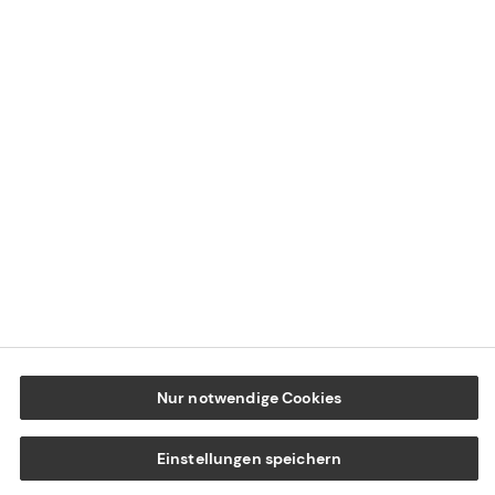
Datenschutz
Cookie-Einstellungen
Beschwerdedialog
Offenlegung von Nachhaltigkeitsthemen
Transparenzhinweis BFSG
www.tecis.de
Nur notwendige Cookies
Einstellungen speichern
E-Mail
Kontakt
Anruf