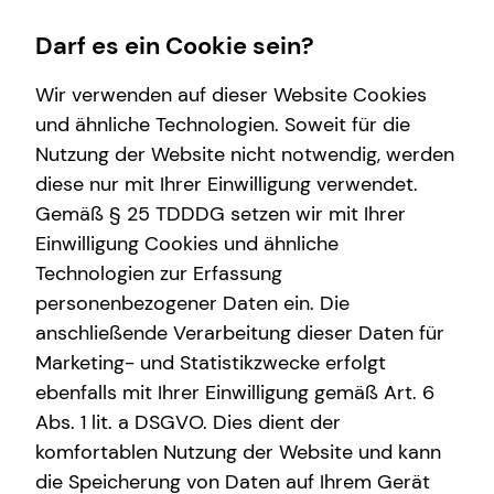
Darf es ein Cookie sein?
Wir verwenden auf dieser Website Cookies
und ähnliche Technologien. Soweit für die
Nutzung der Website nicht notwendig, werden
Immobilienfinanzierung
Service
Wissenswertes
Karriere-Infos
diese nur mit Ihrer Einwilligung verwendet.
Gemäß § 25 TDDDG setzen wir mit Ihrer
Zinsrechner
Kundenportal
Über tecis
Karrierechancen
Einwilligung Cookies und ähnliche
Finanzierungswege
Schadenabwicklung
Technologien zur Erfassung
personenbezogener Daten ein. Die
Energetische Sanierung
anschließende Verarbeitung dieser Daten für
Marketing- und Statistikzwecke erfolgt
ebenfalls mit Ihrer Einwilligung gemäß Art. 6
Abs. 1 lit. a DSGVO. Dies dient der
Lukas Schemmer
komfortablen Nutzung der Website und kann
die Speicherung von Daten auf Ihrem Gerät