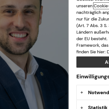
unseren
Cookie
nachträglich anp
nur für die Zuk
(Art. 7 Abs. 3 S
Ländern außerha
der EU besteht.
Framework, das 
finden Sie hier:
A
Einwilligung
Notwend
Statistik