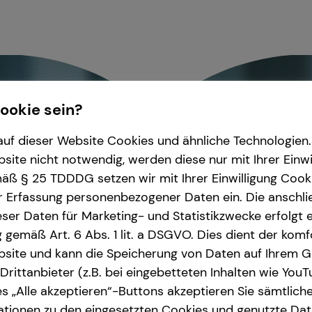
Cookie sein?
uf dieser Website Cookies und ähnliche Technologien. 
ite nicht notwendig, werden diese nur mit Ihrer Einwi
ß § 25 TDDDG setzen wir mit Ihrer Einwilligung Cook
r Erfassung personenbezogener Daten ein. Die anschl
ser Daten für Marketing- und Statistikzwecke erfolgt e
ng gemäß Art. 6 Abs. 1 lit. a DSGVO. Dies dient der kom
site und kann die Speicherung von Daten auf Ihrem G
rittanbieter (z.B. bei eingebetteten Inhalten wie YouT
s „Alle akzeptieren“-Buttons akzeptieren Sie sämtlich
ationen zu den eingesetzten Cookies und genutzte Date