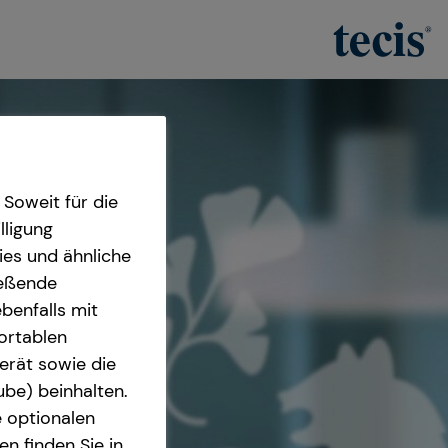
Soweit für die
lligung
ies und ähnliche
ießende
benfalls mit
fortablen
erät sowie die
ube) beinhalten.
e optionalen
n finden Sie in