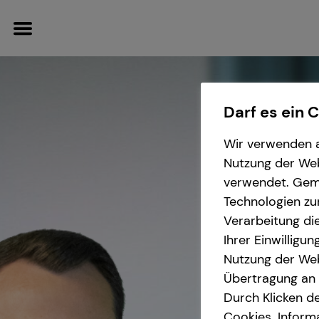
Darf es ein 
Wir verwenden a
Karriere-Infos
Wissenswertes
Service
Nutzung der Webs
verwendet. Gemä
Karrierechancen
Über mich
Kundenportal
Technologien zu
Verarbeitung die
Initiativbewerbung
Über tecis
Schadenabwicklung
Ihrer Einwilligu
Nutzung der Web
Podcast
Übertragung an D
Durch Klicken de
teamzukunft
Cookies. Inform