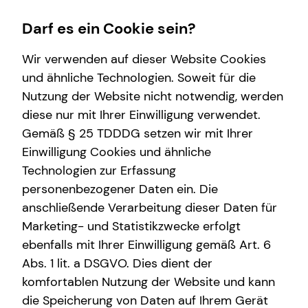
Darf es ein Cookie sein?
Wir verwenden auf dieser Website Cookies
und ähnliche Technologien. Soweit für die
Nutzung der Website nicht notwendig, werden
Wissenswertes
Service
Finanzberatung
Karriere-Infos
diese nur mit Ihrer Einwilligung verwendet.
Gemäß § 25 TDDDG setzen wir mit Ihrer
Über tecis
Kundenportal
Videoberatung
Karrierechancen
Einwilligung Cookies und ähnliche
Podcast
Schadenabwicklung
Spezialisten-Netzwerk
Initiativbewerbung
Technologien zur Erfassung
personenbezogener Daten ein. Die
Private Krankenvorsorge
anschließende Verarbeitung dieser Daten für
Immobilienfinanzierung
Marketing- und Statistikzwecke erfolgt
ebenfalls mit Ihrer Einwilligung gemäß Art. 6
Betriebliche Altersvorsorge
Abs. 1 lit. a DSGVO. Dies dient der
Investment
komfortablen Nutzung der Website und kann
die Speicherung von Daten auf Ihrem Gerät
Kapitalanlage Immobilien