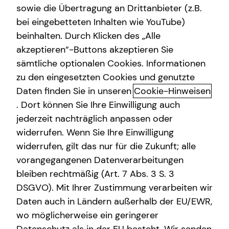
sowie die Übertragung an Drittanbieter (z.B.
Altersvorsorge
bei eingebetteten Inhalten wie YouTube)
beinhalten. Durch Klicken des „Alle
Gewerbliche Versicherungen
akzeptieren“-Buttons akzeptieren Sie
Arbeitskraftabsicherung: Warum
Arbeitskraftabsicherung
sämtliche optionalen Cookies. Informationen
deine Arbeitskraft geschützt
zu den eingesetzten Cookies und genutzte
Kindervorsorge
werden sollte
Daten finden Sie in unseren
Cookie-Hinweisen
Sach- und Vermögenssicherung
. Dort können Sie Ihre Einwilligung auch
Einen wertvollen Gegenstand, das eigene Auto oder die
jederzeit nachträglich anpassen oder
Expat
Wohnung versichern? Klingt logisch. Aber auch die eigene
widerrufen. Wenn Sie Ihre Einwilligung
Arbeitskraft sollten erwerbstätige Menschen finanziell
widerrufen, gilt das nur für die Zukunft; alle
absichern. Hast du schon einmal darüber nachgedacht,
vorangegangenen Datenverarbeitungen
was passieren würde, wenn du aus gesundheitlichen
bleiben rechtmäßig (Art. 7 Abs. 3 S. 3
Gründen nicht mehr arbeiten könntest? Dieses Risiko ist
DSGVO). Mit Ihrer Zustimmung verarbeiten wir
viel höher, als die meisten vermuten. Jede vierte Person
Daten auch in Ländern außerhalb der EU/EWR,
ist im Laufe ihres Berufslebens von Erwerbs- oder gar
wo möglicherweise ein geringerer
Berufsunfähigkeit bedroht. Ein schlimmer Unfall oder eine