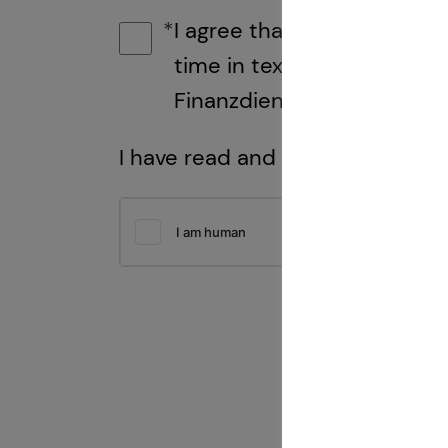
I agree that tecis may co
time in text form (e.g., let
Finanzdienstleistungen AG
I have read and agree to the
inf
Friendly Captcha