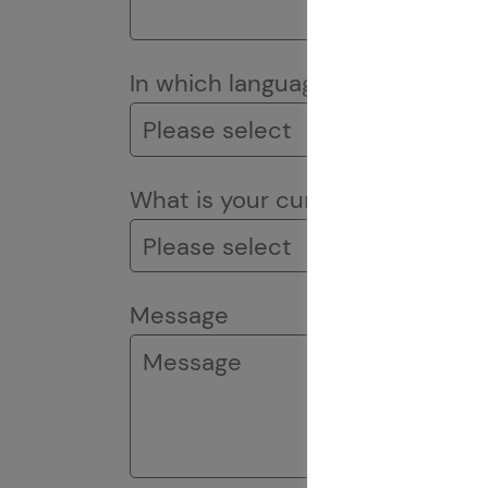
In which language would you lik
What is your current occupatio
Message