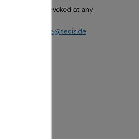
consent can be revoked at any
e company ​ tecis
ny,
kundenservice@tecis.de
.
to it.