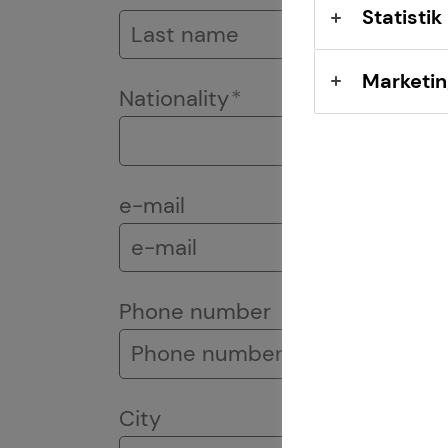
Sach- und
Statistik
Vermögenssicherung
Marketin
Expat
Nationality
e-mail
Phone number
City