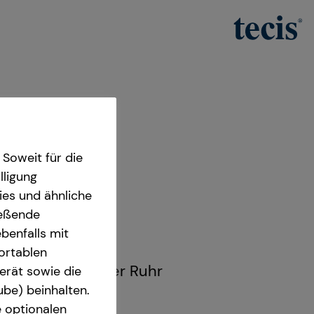
Soweit für die
lligung
ies und ähnliche
ießende
benfalls mit
 Managerin
fortablen
68 Mülheim an der Ruhr
erät sowie die
ube) beinhalten.
e optionalen