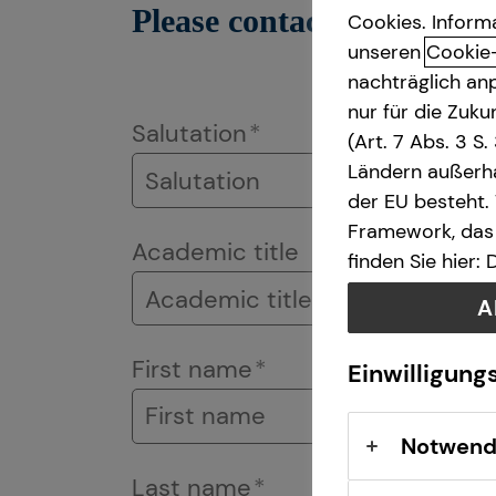
Please contact us!
Cookies. Inform
unseren
Cookie
Betriebliche Altersvorsorge
nachträglich anp
nur für die Zuk
Investment
Salutation
(Art. 7 Abs. 3 S
Ländern außerha
Kapitalanlage Immobilien
der EU besteht.
Framework, das 
Altersvorsorge
Academic title
finden Sie hier:
Gewerbliche Versicherungen
A
First name
Arbeitskraftabsicherung
Einwilligung
Kindervorsorge
Notwend
Last name