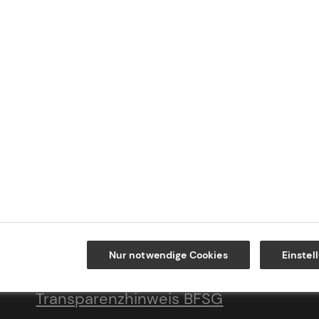
Impressum
Datenschutz
Cookie-Einstellungen
Beschwerdedialog
Offenlegung von
Nur notwendige Cookies
Einstel
Nachhaltigkeitsthemen
Transparenzhinweis BFSG