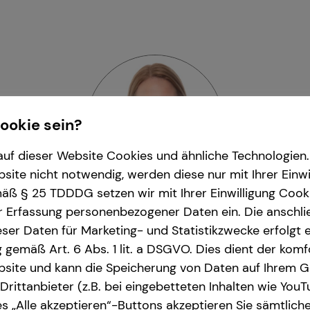
Cookie sein?
uf dieser Website Cookies und ähnliche Technologien. 
ite nicht notwendig, werden diese nur mit Ihrer Einwi
ß § 25 TDDDG setzen wir mit Ihrer Einwilligung Cook
r Erfassung personenbezogener Daten ein. Die anschl
ser Daten für Marketing- und Statistikzwecke erfolgt e
na Schüren
| Senior Sales
ng gemäß Art. 6 Abs. 1 lit. a DSGVO. Dies dient der kom
hr und Umgebung
| Schloßstraße 8-10 | 454
site und kann die Speicherung von Daten auf Ihrem G
rittanbieter (z.B. bei eingebetteten Inhalten wie YouT
s „Alle akzeptieren“-Buttons akzeptieren Sie sämtlich