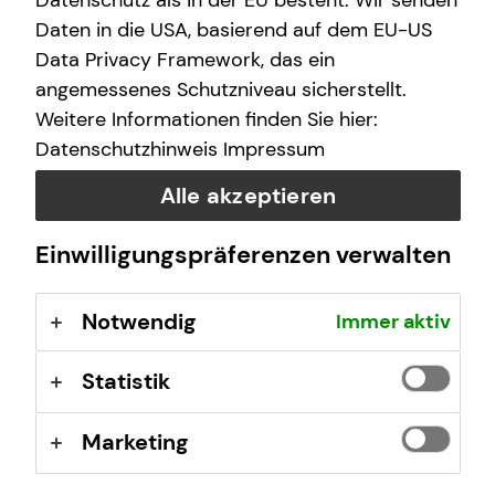
Datenschutz als in der EU besteht. Wir senden
Daten in die USA, basierend auf dem EU-US
Data Privacy Framework, das ein
Das ist tecis
angemessenes Schutzniveau sicherstellt.
Weitere Informationen finden Sie hier:
Wir sind tecis, die Finanzberatung deiner Generation –
Datenschutzhinweis
Impressum
und begleiten dich auf deinem Weg in eine finanziell
selbstbestimmte Zukunft.
Alle akzeptieren
Einwilligungspräferenzen verwalten
Mehr erfahren
Notwendig
Immer aktiv
Statistik
Marketing
Magnus Wiegmann
Nord-Allee 4