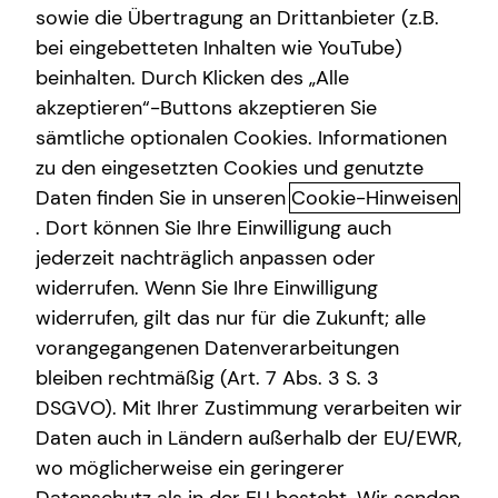
sowie die Übertragung an Drittanbieter (z.B.
Altersvorsorge
bei eingebetteten Inhalten wie YouTube)
beinhalten. Durch Klicken des „Alle
Gewerbliche Versicherungen
akzeptieren“-Buttons akzeptieren Sie
Sach- und
Arbeitskraftabsicherung
sämtliche optionalen Cookies. Informationen
Vermögensversicherungen: dein
zu den eingesetzten Cookies und genutzte
Kindervorsorge
Sicherheitsnetz für viele
Daten finden Sie in unseren
Cookie-Hinweisen
Sach- und Vermögenssicherung
. Dort können Sie Ihre Einwilligung auch
Lebenslagen
jederzeit nachträglich anpassen oder
Expat
widerrufen. Wenn Sie Ihre Einwilligung
Sach- und Vermögensversicherungen helfen dir, die
finanziellen Folgen unvorhersehbarer Ereignisse wie
widerrufen, gilt das nur für die Zukunft; alle
Wasserschäden, Einbruch oder Schadenersatzansprüche
vorangegangenen Datenverarbeitungen
Dritter abzufedern. Die private Haftpflichtversicherung,
bleiben rechtmäßig (Art. 7 Abs. 3 S. 3
die Kfz-Haftpflichtversicherung und die
DSGVO). Mit Ihrer Zustimmung verarbeiten wir
Hausratversicherung bilden dabei die Basis eines soliden
Daten auch in Ländern außerhalb der EU/EWR,
Versicherungsschutzes. Für Hauseigentümerinnen und
wo möglicherweise ein geringerer
Hauseigentümer ist eine Wohngebäudeversicherung i. d.