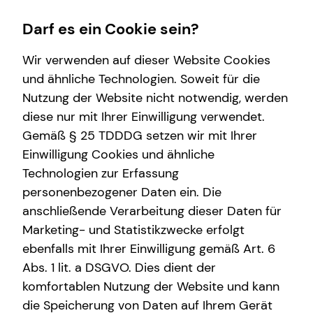
Darf es ein Cookie sein?
Wir verwenden auf dieser Website Cookies
und ähnliche Technologien. Soweit für die
Nutzung der Website nicht notwendig, werden
Wissenswertes
Finanzberatung
Service
Karriere-Infos
diese nur mit Ihrer Einwilligung verwendet.
Gemäß § 25 TDDDG setzen wir mit Ihrer
Über mich
Videoberatung
Kundenportal
Karrierechancen
Einwilligung Cookies und ähnliche
Über tecis
Spezialisten-Netzwerk
Schadenabwicklung
Initiativbewerbung
Technologien zur Erfassung
personenbezogener Daten ein. Die
Podcast
Private Krankenvorsorge
anschließende Verarbeitung dieser Daten für
Interview
Immobilienfinanzierung
Marketing- und Statistikzwecke erfolgt
ebenfalls mit Ihrer Einwilligung gemäß Art. 6
Betriebliche Altersvorsorge
Abs. 1 lit. a DSGVO. Dies dient der
Investment
komfortablen Nutzung der Website und kann
die Speicherung von Daten auf Ihrem Gerät
Kapitalanlage Immobilien