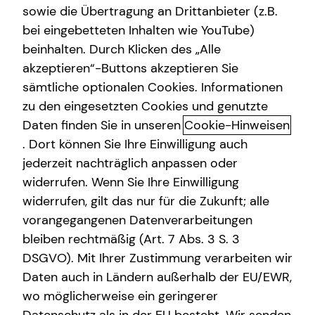
sowie die Übertragung an Drittanbieter (z.B.
bei eingebetteten Inhalten wie YouTube)
beinhalten. Durch Klicken des „Alle
akzeptieren“-Buttons akzeptieren Sie
Das tecis Spezialisten-Netzwerk:
sämtliche optionalen Cookies. Informationen
in jeder Phase für dich da!
zu den eingesetzten Cookies und genutzte
Daten finden Sie in unseren
Cookie-Hinweisen
Ganzheitlich beraten“ bedeutet für mich die 100%ige
. Dort können Sie Ihre Einwilligung auch
Ausrichtung auf deine individuellen Wünsche und
jederzeit nachträglich anpassen oder
Bedürfnisse. Gemeinsam beleuchten wir alle Aspekte für
widerrufen. Wenn Sie Ihre Einwilligung
deine Finanzplanung und entwickeln ein
widerrufen, gilt das nur für die Zukunft; alle
maßgeschneidertes und ganzheitliches Konzept, das wir
vorangegangenen Datenverarbeitungen
immer wieder neu an deine veränderte Lebenssituation
anpassen können – dein Leben lang und bundesweit.
bleiben rechtmäßig (Art. 7 Abs. 3 S. 3
DSGVO). Mit Ihrer Zustimmung verarbeiten wir
Um dir passende Produkte anbieten zu können, arbeitet
Daten auch in Ländern außerhalb der EU/EWR,
tecis mit einer Vielzahl renommierter
wo möglicherweise ein geringerer
Produktpartnerinnen und -partner zusammen. Bei der