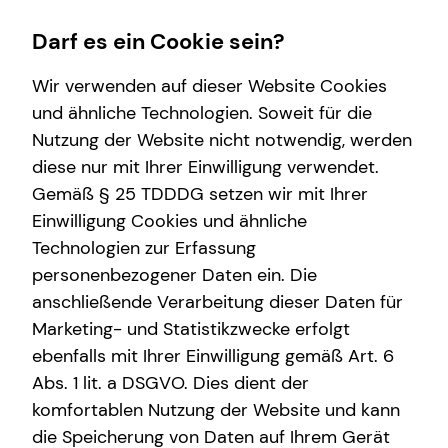
Darf es ein Cookie sein?
Wir verwenden auf dieser Website Cookies
und ähnliche Technologien. Soweit für die
Nutzung der Website nicht notwendig, werden
Wissenswertes
Finanzberatung
Karriere-Infos
Service
diese nur mit Ihrer Einwilligung verwendet.
Gemäß § 25 TDDDG setzen wir mit Ihrer
Über mich
Immobilienfinanzierung
Karrierechancen
Kundenportal
Einwilligung Cookies und ähnliche
Interview
Investment
Technologien zur Erfassung
personenbezogener Daten ein. Die
Über tecis
Kapitalanlage Immobilien
anschließende Verarbeitung dieser Daten für
Podcast
Altersvorsorge
Marketing- und Statistikzwecke erfolgt
ebenfalls mit Ihrer Einwilligung gemäß Art. 6
teamzukunft
Abs. 1 lit. a DSGVO. Dies dient der
Marc Köhler
komfortablen Nutzung der Website und kann
die Speicherung von Daten auf Ihrem Gerät