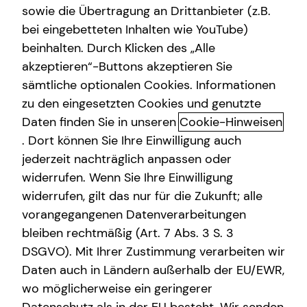
sowie die Übertragung an Drittanbieter (z.B.
bei eingebetteten Inhalten wie YouTube)
beinhalten. Durch Klicken des „Alle
akzeptieren“-Buttons akzeptieren Sie
Marc Köhler kennenlernen in
sämtliche optionalen Cookies. Informationen
Mainz
zu den eingesetzten Cookies und genutzte
Daten finden Sie in unseren
Cookie-Hinweisen
Finanzen sind ein sensibles Thema – und genau deshalb
. Dort können Sie Ihre Einwilligung auch
braucht es jemanden, der offen und ehrlich sagt, worauf
jederzeit nachträglich anpassen oder
es wirklich ankommt. Kein Drum Herumreden, keine leeren
widerrufen. Wenn Sie Ihre Einwilligung
Versprechungen – sondern klare Worte, fundierte
widerrufen, gilt das nur für die Zukunft; alle
Analysen und eine maßgeschneiderte Finanzstrategie,
vorangegangenen Datenverarbeitungen
die wirklich zu dir passt. Qualität vor Quantität.
bleiben rechtmäßig (Art. 7 Abs. 3 S. 3
Als Seniorberater bei tecis stehe ich für eine
DSGVO). Mit Ihrer Zustimmung verarbeiten wir
Finanzberatung, die auf Augenhöhe stattfindet. Mein
Daten auch in Ländern außerhalb der EU/EWR,
Anspruch ist es, junge Menschen dabei zu unterstützen,
wo möglicherweise ein geringerer
ihre finanziellen Möglichkeiten optimal zu nutzen – sei es