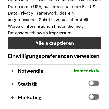
Datenschutz als in der EU besteht. Wir senden
Daten in die USA, basierend auf dem EU-US
Donnerstag
09:30 - 21:00 Uhr
Data Privacy Framework, das ein
angemessenes Schutzniveau sicherstellt.
Freitag
09:30 - 18:00 Uhr
Weitere Informationen finden Sie hier:
Datenschutzhinweis
Impressum
Selbstverständlich sind auch Termine außerhalb
Alle akzeptieren
dieser Geschäftszeiten auf Anfrage möglich.
Einwilligungspräferenzen verwalten
Kontaktformular
Notwendig
Immer aktiv
Statistik
Marketing