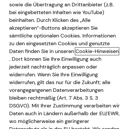
sowie die Übertragung an Drittanbieter (z.B.
Arbeitskraftabsicherung
bei eingebetteten Inhalten wie YouTube)
+49 (221) 95817959
beinhalten. Durch Klicken des „Alle
Kindervorsorge
akzeptieren“-Buttons akzeptieren Sie
+49 (178) 4660659
Sach- und Vermögenssicherung
sämtliche optionalen Cookies. Informationen
zu den eingesetzten Cookies und genutzte
Daten finden Sie in unseren
Cookie-Hinweisen
. Dort können Sie Ihre Einwilligung auch
jederzeit nachträglich anpassen oder
widerrufen. Wenn Sie Ihre Einwilligung
widerrufen, gilt das nur für die Zukunft; alle
Geschäftszeiten
vorangegangenen Datenverarbeitungen
bleiben rechtmäßig (Art. 7 Abs. 3 S. 3
Montag
09:30 - 21:00 Uhr
DSGVO). Mit Ihrer Zustimmung verarbeiten wir
Daten auch in Ländern außerhalb der EU/EWR,
Dienstag
09:30 - 21:00 Uhr
wo möglicherweise ein geringerer
Mittwoch
09:30 - 21:00 Uhr