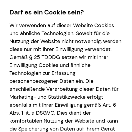
Darf es ein Cookie sein?
Wir verwenden auf dieser Website Cookies
Marc-René Thiel
Senior Sales Manager
und ähnliche Technologien. Soweit für die
Nutzung der Website nicht notwendig, werden
Wissenswertes
Immobilienfinanzierung
Private Krankenversicherung
Finanzberatung
Service
Karriere
diese nur mit Ihrer Einwilligung verwendet.
Gemäß § 25 TDDDG setzen wir mit Ihrer
Über mich
Überblick
Überblick
Videoberatung
Kundenportal
Karrierechancen
Einwilligung Cookies und ähnliche
Über tecis
Zinsrechner
Krankenzusatzversicherung
Spezialisten-Netzwerk
Schadenabwicklung
Ausbildung
E-Mail
Anruf
Maps
vCard
Technologien zur Erfassung
personenbezogener Daten ein. Die
Podcast
Wohnriester
Private Pflegezusatzversicherung
Betriebliche Altersvorsorge
Trainee
anschließende Verarbeitung dieser Daten für
teamzukunft
Finanzierungswege
Betriebliche Krankenversicherung
Investment
Praktikum
Marketing- und Statistikzwecke erfolgt
ebenfalls mit Ihrer Einwilligung gemäß Art. 6
Energetische Sanierung
Kapitalanlage Immobilien
Teamassistenz
marc-rene.thiel@tecis.de
Abs. 1 lit. a DSGVO. Dies dient der
Altersvorsorge
Direkteinstieg
komfortablen Nutzung der Website und kann
Haselbergstraße 25
die Speicherung von Daten auf Ihrem Gerät
Gewerbliche Versicherungen
50931 Köln