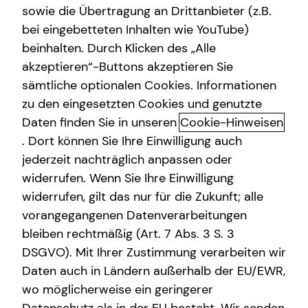
sowie die Übertragung an Drittanbieter (z.B.
Altersvorsorge
bei eingebetteten Inhalten wie YouTube)
beinhalten. Durch Klicken des „Alle
Gewerbliche Versicherungen
akzeptieren“-Buttons akzeptieren Sie
Mit mytecis – Finanzen und
Arbeitskraftabsicherung
sämtliche optionalen Cookies. Informationen
Versicherungen digital verwalten
zu den eingesetzten Cookies und genutzte
Daten finden Sie in unseren
Cookie-Hinweisen
Mit mytecis hast du deine Finanzen, Versicherungen und
. Dort können Sie Ihre Einwilligung auch
wichtigen Dokumente jederzeit im Blick.
jederzeit nachträglich anpassen oder
Verwalte deine Verträge, behalte deine Konten und
widerrufen. Wenn Sie Ihre Einwilligung
Depots im Überblick und stehe jederzeit mit mir in
widerrufen, gilt das nur für die Zukunft; alle
Kontakt.
vorangegangenen Datenverarbeitungen
bleiben rechtmäßig (Art. 7 Abs. 3 S. 3
DSGVO). Mit Ihrer Zustimmung verarbeiten wir
Daten auch in Ländern außerhalb der EU/EWR,
wo möglicherweise ein geringerer