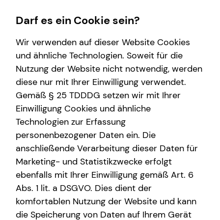
Darf es ein Cookie sein?
Wir verwenden auf dieser Website Cookies
und ähnliche Technologien. Soweit für die
Nutzung der Website nicht notwendig, werden
Wissenswertes
Service
Finanzberatung
Karriere-Infos
diese nur mit Ihrer Einwilligung verwendet.
Gemäß § 25 TDDDG setzen wir mit Ihrer
Über tecis
Kundenportal
Videoberatung
Karrierechancen
Einwilligung Cookies und ähnliche
Podcast
Schadenabwicklung
Spezialisten-Netzwerk
Initiativbewerbung
Technologien zur Erfassung
personenbezogener Daten ein. Die
teamzukunft
Private Krankenvorsorge
anschließende Verarbeitung dieser Daten für
Immobilienfinanzierung
Marketing- und Statistikzwecke erfolgt
ebenfalls mit Ihrer Einwilligung gemäß Art. 6
Betriebliche Altersvorsorge
Abs. 1 lit. a DSGVO. Dies dient der
Investment
komfortablen Nutzung der Website und kann
die Speicherung von Daten auf Ihrem Gerät
Kapitalanlage Immobilien