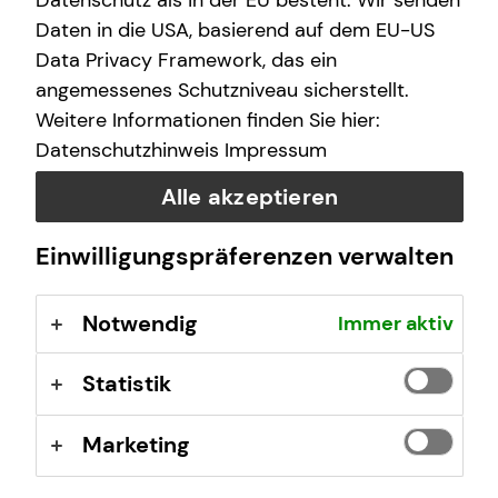
Datenschutz als in der EU besteht. Wir senden
Daten in die USA, basierend auf dem EU-US
Data Privacy Framework, das ein
angemessenes Schutzniveau sicherstellt.
Weitere Informationen finden Sie hier:
Datenschutzhinweis
Impressum
Deine Vorteile mit mytecis:
Alle akzeptieren
Finanzübersicht auf einen Blick
Einwilligungspräferenzen verwalten
Sieh deine Konten, Depots und Versicherungen an
einem Ort
Verträge und Dokumente digital verwalten
Notwendig
Immer aktiv
Wichtige Unterlagen wie z.B. Beratungsdokumente
oder Versicherungsverträge jederzeit einsehen
Statistik
Schäden online melden
Melde Schäden einfach digital
Marketing
Direkter Kontakt
Stelle mir Terminanfragen oder sende Nachrichten