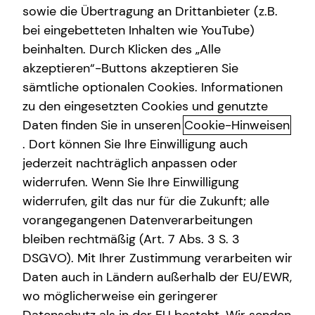
sowie die Übertragung an Drittanbieter (z.B.
bei eingebetteten Inhalten wie YouTube)
beinhalten. Durch Klicken des „Alle
akzeptieren“-Buttons akzeptieren Sie
Betriebliche Altersvorsorge: Was
sämtliche optionalen Cookies. Informationen
Sie als Arbeitgeber insbesondere
zu den eingesetzten Cookies und genutzte
beachten sollten
Daten finden Sie in unseren
Cookie-Hinweisen
. Dort können Sie Ihre Einwilligung auch
Als Arbeitgeber sind Sie verpflichtet, im Rahmen der
jederzeit nachträglich anpassen oder
betrieblichen Altersvorsorge (bAV) bestimmte rechtliche
widerrufen. Wenn Sie Ihre Einwilligung
Vorgaben zu erfüllen. Dabei gilt es, folgende Punkte zu
widerrufen, gilt das nur für die Zukunft; alle
beachten:
vorangegangenen Datenverarbeitungen
bleiben rechtmäßig (Art. 7 Abs. 3 S. 3
Nachweisgesetz: Information über die bAV in Ihrem
Unternehmen.
DSGVO). Mit Ihrer Zustimmung verarbeiten wir
§ 4a BetrAVG / EU-Mobilitätsrichtlinie: Einhaltung
Daten auch in Ländern außerhalb der EU/EWR,
der erweiterten Informationspflichten.
wo möglicherweise ein geringerer
Informationspflicht bei Zusagen: Egal ob