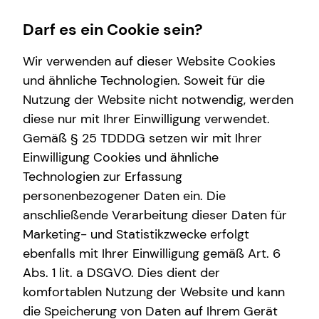
Darf es ein Cookie sein?
Wir verwenden auf dieser Website Cookies
und ähnliche Technologien. Soweit für die
Nutzung der Website nicht notwendig, werden
Finanzberatung
Betriebliche Altersvorsorge
Karriere
Wissenswertes
Service
diese nur mit Ihrer Einwilligung verwendet.
Gemäß § 25 TDDDG setzen wir mit Ihrer
Spezialisten-Netzwerk
Arbeitnehmende
Ausbildung
Über mich
Kundenportal
Einwilligung Cookies und ähnliche
Investment
Unternehmen
Über tecis
Schadenabwicklung
Technologien zur Erfassung
personenbezogener Daten ein. Die
Kapitalanlage Immobilien
Anforderungen für Unrternehmen
anschließende Verarbeitung dieser Daten für
Altersvorsorge
bAV-Bausteine für Unternehmen
Marketing- und Statistikzwecke erfolgt
ebenfalls mit Ihrer Einwilligung gemäß Art. 6
Abs. 1 lit. a DSGVO. Dies dient der
komfortablen Nutzung der Website und kann
die Speicherung von Daten auf Ihrem Gerät