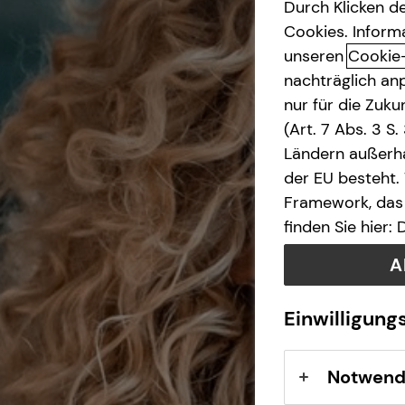
Durch Klicken de
Cookies. Inform
Betriebliche Altersvorsorge
unseren
Cookie
nachträglich anp
Arbeitskraftabsicherung
nur für die Zuk
(Art. 7 Abs. 3 S
Private Krankenvorsorge
Ländern außerha
der EU besteht.
Gewerbliche Versicherungen
Framework, das 
finden Sie hier:
Spezialisten-Netzwerk
A
Einwilligung
Notwend