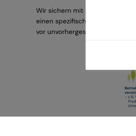
Wir sichern mit unseren Partner
einen spezifisch auf Ihr Unte
vor unvorhergesehenen Ereigniss