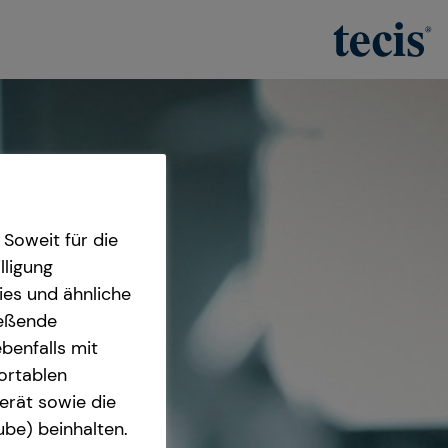
Soweit für die
lligung
ies und ähnliche
ießende
benfalls mit
fortablen
erät sowie die
ube) beinhalten.