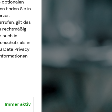
e optionalen
n finden Sie in
rzeit
rrufen, gilt das
en rechtmäßig
n auch in
nschutz als in
S Data Privacy
Informationen
Immer aktiv