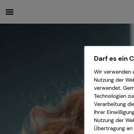
Darf es ein 
Wissenswertes
Finanzberatung
Service
Karriere-Infos
Wir verwenden a
Nutzung der Webs
Interview
Investment
Kundenportal
Karrierechancen
verwendet. Gemä
Technologien zu
Podcast
Immobilienfinanzierung
Schadenabwicklung
Initiativbewerbung
Verarbeitung die
Ihrer Einwilligu
Über tecis
Kapitalanlage Immobilien
Nutzung der Web
Übertragung an D
Altersvorsorge