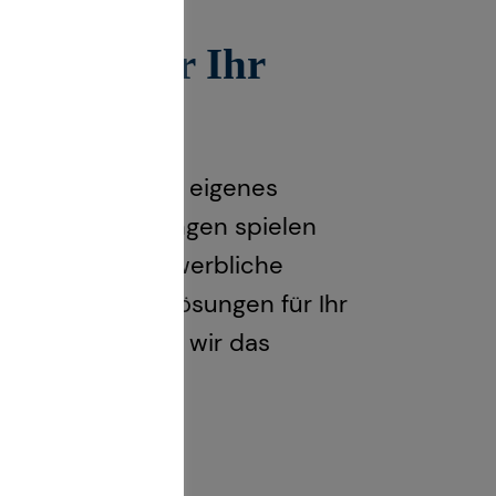
sungen für Ihr
unternehmen: Ihr eigenes
iche Versicherungen spielen
zialisten für gewerbliche
ganzheitliche Lösungen für Ihr
Partnern finden wir das
individuell.