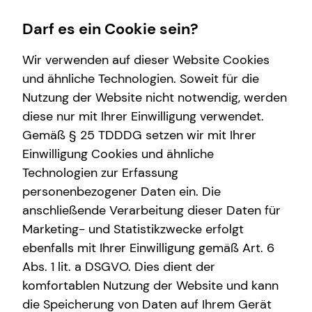
Darf es ein Cookie sein?
Wir verwenden auf dieser Website Cookies
und ähnliche Technologien. Soweit für die
Nutzung der Website nicht notwendig, werden
Finanzberatung
Service
Wissenswertes
Karriere-Infos
diese nur mit Ihrer Einwilligung verwendet.
Gemäß § 25 TDDDG setzen wir mit Ihrer
Spezialisten-Netzwerk
Kundenportal
Interview
Karrierechancen
Einwilligung Cookies und ähnliche
Investment
Schadenabwicklung
Über mich
Technologien zur Erfassung
personenbezogener Daten ein. Die
Über tecis
anschließende Verarbeitung dieser Daten für
Marketing- und Statistikzwecke erfolgt
ebenfalls mit Ihrer Einwilligung gemäß Art. 6
Abs. 1 lit. a DSGVO. Dies dient der
komfortablen Nutzung der Website und kann
die Speicherung von Daten auf Ihrem Gerät