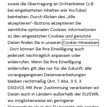
sowie die Übertragung an Drittanbieter (z.B.
bei eingebetteten Inhalten wie YouTube)
beinhalten. Durch Klicken des „Alle
akzeptieren“-Buttons akzeptieren Sie
Dein Weg mit uns: Karrierechance
sämtliche optionalen Cookies. Informationen
in der Finanzberatung
zu den eingesetzten Cookies und genutzte
Daten finden Sie in unseren
Cookie-Hinweisen
Flexible Einstiegsmöglichkeiten, eine fundierte
. Dort können Sie Ihre Einwilligung auch
Qualifizierung, hohe Aufstiegschancen: Starte jetzt durch
jederzeit nachträglich anpassen oder
und verwirkliche dich selbst! Du kannst nebenberuflich,
widerrufen. Wenn Sie Ihre Einwilligung
während des Studiums oder direkt mit 100 % Power
widerrufen, gilt das nur für die Zukunft; alle
einsteigen – so wie es zu deinen persönlichen
vorangegangenen Datenverarbeitungen
Bedürfnissen und Zielen am besten passt.
bleiben rechtmäßig (Art. 7 Abs. 3 S. 3
Unternehmer im Unternehmen
DSGVO). Mit Ihrer Zustimmung verarbeiten wir
Daten auch in Ländern außerhalb der EU/EWR,
Verantwortung übernehmen, ein Team aufbauen und
wo möglicherweise ein geringerer
entwickeln, den Markt im Blick haben, der Traum vom
eigenen Standort: So sehen wir unsere Unternehmenden