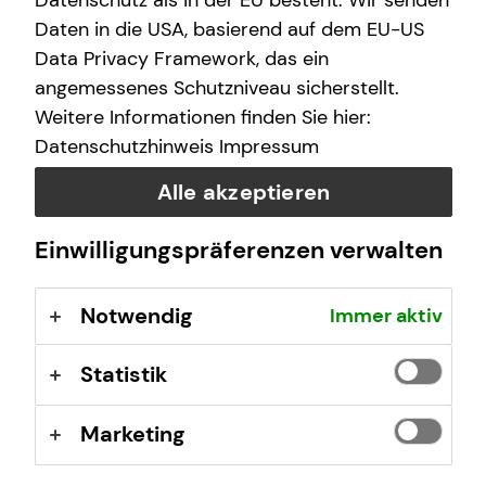
Datenschutz als in der EU besteht. Wir senden
I help you understand the German system and make
Daten in die USA, basierend auf dem EU-US
smart financial decisions – no matter where you come
Data Privacy Framework, das ein
from.
angemessenes Schutzniveau sicherstellt.
Weitere Informationen finden Sie hier:
Datenschutzhinweis
Impressum
What makes my financial advice
Alle akzeptieren
unique?
Einwilligungspräferenzen verwalten
New to Germany?
Notwendig
Immer aktiv
Statistik
Marketing