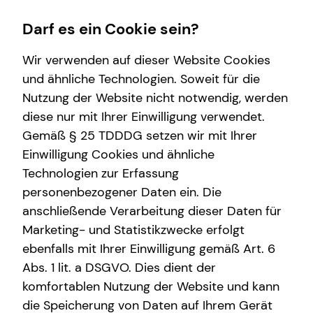
Darf es ein Cookie sein?
Wir verwenden auf dieser Website Cookies
und ähnliche Technologien. Soweit für die
Nutzung der Website nicht notwendig, werden
Wissenswertes
Service
Finanzberatung
Karriere-Infos
diese nur mit Ihrer Einwilligung verwendet.
Gemäß § 25 TDDDG setzen wir mit Ihrer
Über tecis
Kundenportal
Videoberatung
Karrierechancen
Einwilligung Cookies und ähnliche
Podcast
Schadenabwicklung
Spezialisten-Netzwerk
Initiativbewerbung
Technologien zur Erfassung
personenbezogener Daten ein. Die
teamzukunft
Private Krankenvorsorge
anschließende Verarbeitung dieser Daten für
Immobilienfinanzierung
Marketing- und Statistikzwecke erfolgt
ebenfalls mit Ihrer Einwilligung gemäß Art. 6
Betriebliche Altersvorsorge
Abs. 1 lit. a DSGVO. Dies dient der
Investment
komfortablen Nutzung der Website und kann
die Speicherung von Daten auf Ihrem Gerät
Kapitalanlage Immobilien