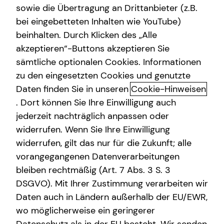
sowie die Übertragung an Drittanbieter (z.B.
Altersvorsorge
bei eingebetteten Inhalten wie YouTube)
beinhalten. Durch Klicken des „Alle
Gewerbliche Versicherungen
akzeptieren“-Buttons akzeptieren Sie
Financial advice for expats
Arbeitskraftabsicherung
sämtliche optionalen Cookies. Informationen
zu den eingesetzten Cookies und genutzte
Living and working in a new country comes with great
Kindervorsorge
Daten finden Sie in unseren
Cookie-Hinweisen
opportunities – and unique financial challenges. Let’s turn
Sach- und Vermögenssicherung
complexity into clarity.
. Dort können Sie Ihre Einwilligung auch
jederzeit nachträglich anpassen oder
Expat
tecis has been successfully advising expats across
widerrufen. Wenn Sie Ihre Einwilligung
Germany on financial planning for many years. Together
widerrufen, gilt das nur für die Zukunft; alle
with you, I develop a tailored solution designed
vorangegangenen Datenverarbeitungen
specifically for your unique situation as an expat – from
bleiben rechtmäßig (Art. 7 Abs. 3 S. 3
your arrival in Germany and starting your career to long-
DSGVO). Mit Ihrer Zustimmung verarbeiten wir
term life planning.
Daten auch in Ländern außerhalb der EU/EWR,
Reliable support in your language
wo möglicherweise ein geringerer