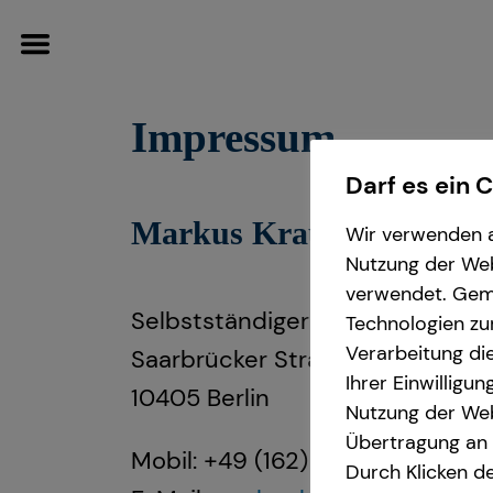
Impressum
Darf es ein 
Markus Krause
Wissenswertes
Wir verwenden a
Nutzung der Webs
verwendet. Gemä
Über tecis
Selbstständiger Repräsentant fü
Technologien zu
Verarbeitung die
Saarbrücker Straße 29
Ihrer Einwilligu
10405 Berlin
Nutzung der Web
Übertragung an D
Mobil: +49 (162) 9456270
Durch Klicken de