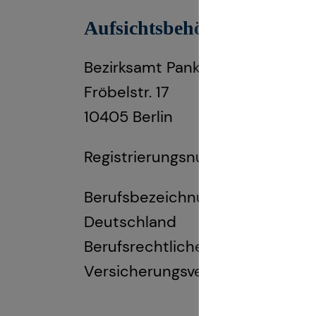
Aufsichtsbehörde:
Bezirksamt Pankow / Ordnungs
Fröbelstr. 17
10405 Berlin
Registrierungsnummer: D-F-10
Berufsbezeichnung: Finanzanlage
Deutschland
Berufsrechtliche Regelungen: 
Versicherungsvermittlung und -