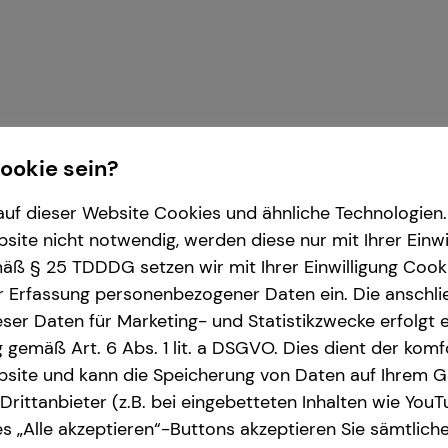
Cookie sein?
uf dieser Website Cookies und ähnliche Technologien. 
ite nicht notwendig, werden diese nur mit Ihrer Einwi
ß § 25 TDDDG setzen wir mit Ihrer Einwilligung Cook
r die tecis Finanzdienstleistungen AG
r Erfassung personenbezogener Daten ein. Die anschl
ser Daten für Marketing- und Statistikzwecke erfolgt e
ng gemäß Art. 6 Abs. 1 lit. a DSGVO. Dies dient der kom
site und kann die Speicherung von Daten auf Ihrem G
rittanbieter (z.B. bei eingebetteten Inhalten wie YouT
s „Alle akzeptieren“-Buttons akzeptieren Sie sämtlich