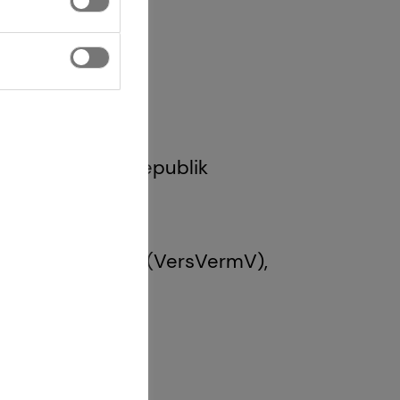
 1 GewO Bundesrepublik
Gesetz über den
g und -beratung (VersVermV),