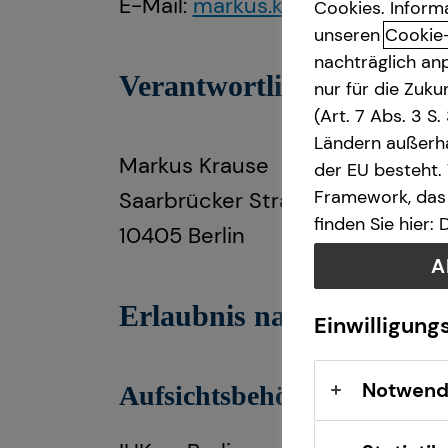
E-Mail:
markus.krause@tecis.de
Cookies. Inform
unseren
Cookie
nachträglich anp
Verantwortlicher im Sinn
nur für die Zuk
(Art. 7 Abs. 3 S
Ländern außerha
Markus Krause
der EU besteht.
Framework, das 
Saarbrücker Straße 29
finden Sie hier:
10405 Berlin
A
Erlaubnis nach § 34d Ge
Einwilligung
Notwend
Aufsichtsbehörde: