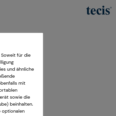
Soweit für die
lligung
ies und ähnliche
ießende
benfalls mit
fortablen
erät sowie die
ube) beinhalten.
e optionalen