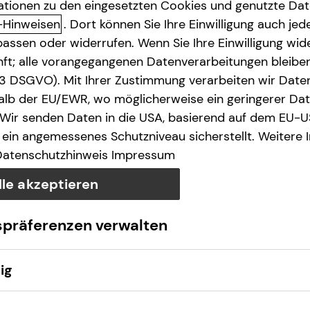
ationen zu den eingesetzten Cookies und genutzte Date
-Hinweisen
. Dort können Sie Ihre Einwilligung auch jede
assen oder widerrufen. Wenn Sie Ihre Einwilligung wide
e des § 18 Abs. 2 MStV
unft; alle vorangegangenen Datenverarbeitungen bleib
. 3 DSGVO). Mit Ihrer Zustimmung verarbeiten wir Date
lb der EU/EWR, wo möglicherweise ein geringerer Date
 Wir senden Daten in die USA, basierend auf dem EU-U
ein angemessenes Schutzniveau sicherstellt. Weitere 
Datenschutzhinweis
Impressum
lle akzeptieren
wO​
spräferenzen verwalten
ig