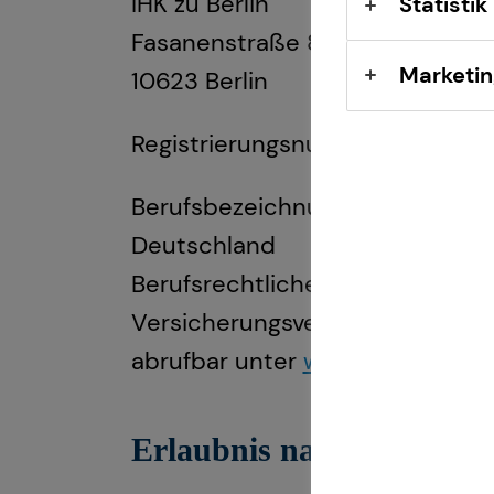
IHK zu Berlin
Statistik
Fasanenstraße 85
Marketin
10623 Berlin
Registrierungsnummer: D-7V28-
Berufsbezeichnung: Versicherun
Deutschland
Berufsrechtliche Regelungen: 
Versicherungsvertrag (VVG), Ve
abrufbar unter
www.gesetze-im-
Erlaubnis nach § 34f Gew