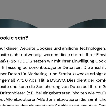
Cookie sein?
uf dieser Website Cookies und ähnliche Technologien. 
ite nicht notwendig, werden diese nur mit Ihrer Einwi
ß § 25 TDDDG setzen wir mit Ihrer Einwilligung Cook
r Erfassung personenbezogener Daten ein. Die anschl
ser Daten für Marketing- und Statistikzwecke erfolgt e
ng gemäß Art. 6 Abs. 1 lit. a DSGVO. Dies dient der kom
site und kann die Speicherung von Daten auf Ihrem G
rittanbieter (z.B. bei eingebetteten Inhalten wie YouT
s „Alle akzeptieren“-Buttons akzeptieren Sie sämtlich
ationen zu den eingesetzten Cookies und genutzte Date