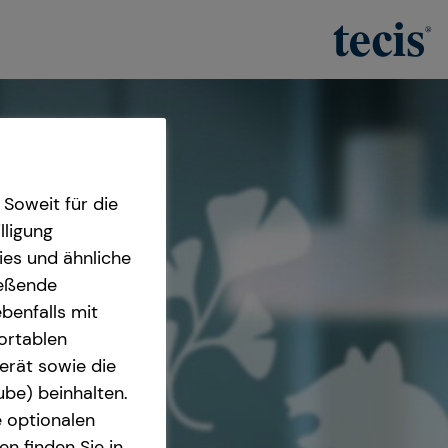
Soweit für die
lligung
ies und ähnliche
ießende
benfalls mit
fortablen
erät sowie die
ube) beinhalten.
e optionalen
n finden Sie in