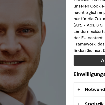
bAV-Bausteine für
unseren
Cookie
Arbeitskraftabsicherung
teamzukunft
nachträglich anp
Unternehmen
nur für die Zuk
(Art. 7 Abs. 3 S
Ländern außerha
der EU besteht.
Framework, das 
finden Sie hier:
A
Einwilligung
Notwend
Statistik