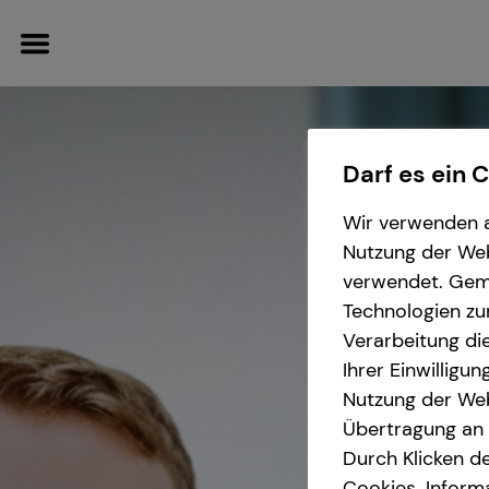
Darf es ein 
Wir verwenden a
Betriebliche Altersvorsorge
Finanzberatung
Wissenswertes
Service
Nutzung der Webs
verwendet. Gemä
Arbeitnehmende
Videoberatung
Interview
Kundenportal
Technologien zu
Verarbeitung die
Unternehmen
Spezialisten-Netzwerk
Über mich
Schadenabwicklung
Ihrer Einwilligu
Nutzung der Web
Anforderungen für
Investment
Über tecis
Übertragung an D
Unrternehmen
Durch Klicken de
Altersvorsorge
Podcast
Cookies. Inform