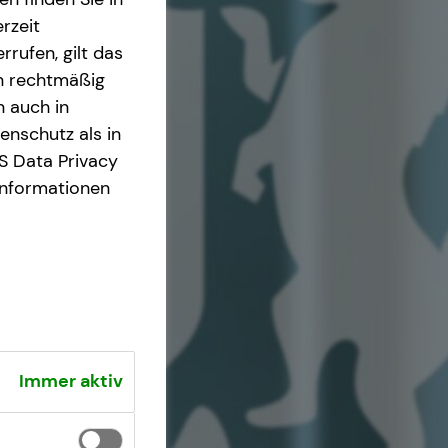
rzeit
rrufen, gilt das
en rechtmäßig
n auch in
nschutz als in
S Data Privacy
Informationen
Immer aktiv