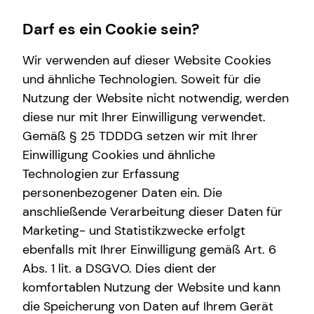
Darf es ein Cookie sein?
Wir verwenden auf dieser Website Cookies
und ähnliche Technologien. Soweit für die
Nutzung der Website nicht notwendig, werden
Karriere
Finanzberatung
Service
Wissenswertes
diese nur mit Ihrer Einwilligung verwendet.
Gemäß § 25 TDDDG setzen wir mit Ihrer
Karrierechancen
Videoberatung
Kundenportal
Über mich
Einwilligung Cookies und ähnliche
Trainee
Spezialisten-Netzwerk
Schadenabwicklung
Über tecis
Technologien zur Erfassung
personenbezogener Daten ein. Die
Praktikum
Immobilienfinanzierung
Interview
anschließende Verarbeitung dieser Daten für
Direkteinstieg
Investment
Marketing- und Statistikzwecke erfolgt
ebenfalls mit Ihrer Einwilligung gemäß Art. 6
Kapitalanlage Immobilien
Abs. 1 lit. a DSGVO. Dies dient der
Altersvorsorge
komfortablen Nutzung der Website und kann
die Speicherung von Daten auf Ihrem Gerät
Arbeitskraftabsicherung