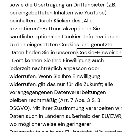
sowie die Übertragung an Drittanbieter (z.B.
Kindervorsorge
bei eingebetteten Inhalten wie YouTube)
beinhalten. Durch Klicken des „Alle
Sach- und Vermögenssicherung
akzeptieren“-Buttons akzeptieren Sie
Trainee Vertrieb
sämtliche optionalen Cookies. Informationen
zu den eingesetzten Cookies und genutzte
Du verfügst über eine laufende oder
Daten finden Sie in unseren
Cookie-Hinweisen
abgeschlossene Ausbildung bzw. ein (Fach-)
Hochschulstudium?
. Dort können Sie Ihre Einwilligung auch
Dich motiviert die Vorstellung, unternehmerisch
jederzeit nachträglich anpassen oder
erfolgreich zu sein?
widerrufen. Wenn Sie Ihre Einwilligung
Du möchtest Spezialistin oder Spezialist werden
widerrufen, gilt das nur für die Zukunft; alle
oder als Führungskraft Teams entwickeln?
vorangegangenen Datenverarbeitungen
Du besitzt eine unternehmerische Denk- und
bleiben rechtmäßig (Art. 7 Abs. 3 S. 3
eigenständige Arbeitsweise?
DSGVO). Mit Ihrer Zustimmung verarbeiten wir
Du bist kommunikativ und arbeitest gerne im Team?
Daten auch in Ländern außerhalb der EU/EWR,
Du hast dazu noch eine Affinität für Wirtschaft,
wo möglicherweise ein geringerer
Finanzen und die Arbeit mit Menschen? Dann bist