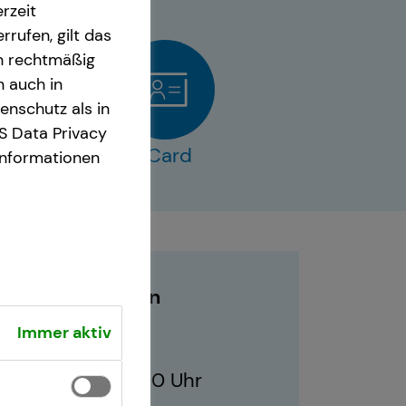
rzeit
rrufen, gilt das
en rechtmäßig
n auch in
nschutz als in
S Data Privacy
s
vCard
Informationen
Geschäftszeiten
Immer aktiv
10:00 - 19:00 Uhr