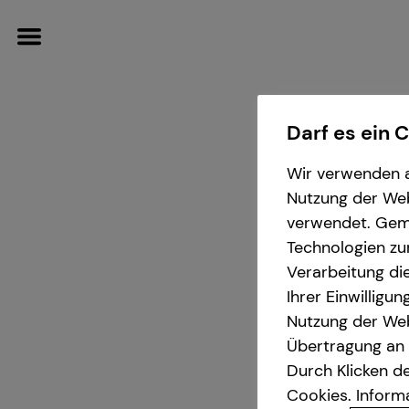
Darf es ein 
Wir verwenden a
Finanzberatung
Wissenswertes
Service
Karriere-Infos
Nutzung der Webs
verwendet. Gemä
Investment
Über mich
Kundenportal
Karrierechancen
Technologien zu
Verarbeitung die
Ihrer Einwilligu
Kapitalanlage Immobilien
Über tecis
Schadenabwicklung
Initiativbewerbung
Ma
Nutzung der Web
Übertragung an D
Immobilienfinanzierung
Podcast
in Lan
Durch Klicken de
Cookies. Inform
Private Krankenvorsorge
teamzukunft