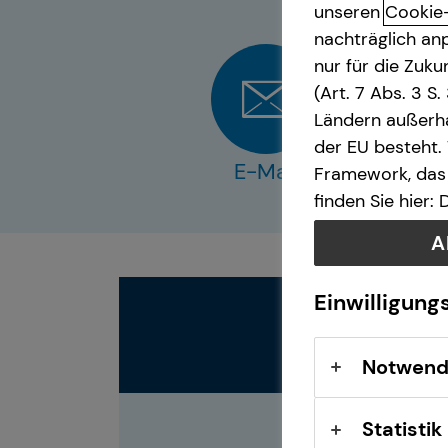
unseren
Cookie
nachträglich anp
Spezialisten-Netzwerk
nur für die Zuk
(Art. 7 Abs. 3 S
Videoberatung
Ländern außerha
der EU besteht.
Betriebliche Altersvorsorge
E-Mail
Framework, das 
finden Sie hier:
Altersvorsorge
A
Gewerbliche Versicherungen
Einwilligung
Arbeitskraftabsicherung
Notwend
Kindervorsorge
Statistik