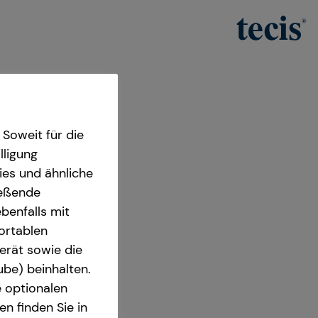
Soweit für die
lligung
ies und ähnliche
ießende
benfalls mit
fortablen
ger
erät sowie die
ube) beinhalten.
9 Landau
e optionalen
n finden Sie in