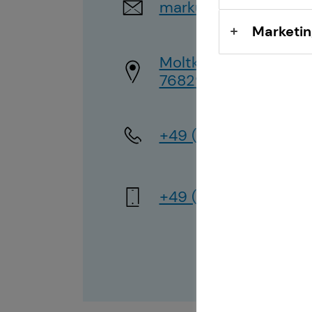
Sach- und
markus.mueller1@tec
Vermögenssicherung
Marketin
Moltkestraße 13
Expat
76829 Landau
+49 (177) 1837249
+49 (177) 1837249