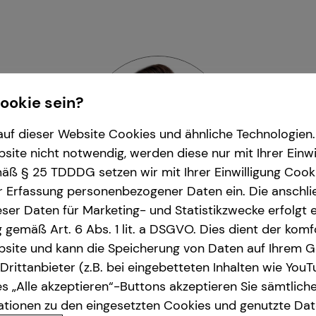
Cookie sein?
uf dieser Website Cookies und ähnliche Technologien. 
ite nicht notwendig, werden diese nur mit Ihrer Einwi
ß § 25 TDDDG setzen wir mit Ihrer Einwilligung Cook
r Erfassung personenbezogener Daten ein. Die anschl
ser Daten für Marketing- und Statistikzwecke erfolgt e
ng gemäß Art. 6 Abs. 1 lit. a DSGVO. Dies dient der kom
rkus Müller
| Sales Mana
site und kann die Speicherung von Daten auf Ihrem G
rittanbieter (z.B. bei eingebetteten Inhalten wie YouT
dau und Umgebung
| Moltkestraße 13 | 7682
s „Alle akzeptieren“-Buttons akzeptieren Sie sämtlich
ationen zu den eingesetzten Cookies und genutzte Date