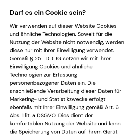
Darf es ein Cookie sein?
Wir verwenden auf dieser Website Cookies
und ähnliche Technologien. Soweit für die
Nutzung der Website nicht notwendig, werden
Wissenswertes
Service
Finanzberatung
Karriere-Infos
diese nur mit Ihrer Einwilligung verwendet.
Gemäß § 25 TDDDG setzen wir mit Ihrer
Interview
Kundenportal
Videoberatung
Karrierechancen
Einwilligung Cookies und ähnliche
Über mich
Schadenabwicklung
Private Krankenvorsorge
Initiativbewerbung
Technologien zur Erfassung
personenbezogener Daten ein. Die
Über tecis
Betriebliche Altersvorsorge
anschließende Verarbeitung dieser Daten für
Podcast
Investment
Marketing- und Statistikzwecke erfolgt
ebenfalls mit Ihrer Einwilligung gemäß Art. 6
Kapitalanlage Immobilien
Abs. 1 lit. a DSGVO. Dies dient der
Altersvorsorge
komfortablen Nutzung der Website und kann
die Speicherung von Daten auf Ihrem Gerät
Arbeitskraftabsicherung