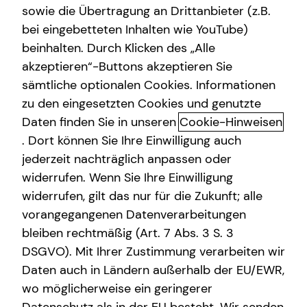
sowie die Übertragung an Drittanbieter (z.B.
Sach- und Vermögenssicherung
bei eingebetteten Inhalten wie YouTube)
beinhalten. Durch Klicken des „Alle
akzeptieren“-Buttons akzeptieren Sie
Altersvorsorge
sämtliche optionalen Cookies. Informationen
zu den eingesetzten Cookies und genutzte
Das Altersvorsorgedepot: Die nächste
Daten finden Sie in unseren
Cookie-Hinweisen
Generation der privaten geförderten
. Dort können Sie Ihre Einwilligung auch
Altersvorsorge
jederzeit nachträglich anpassen oder
Die private Altersvorsorgereform ist auf den Weg
widerrufen. Wenn Sie Ihre Einwilligung
gebracht und eröffnet neue Möglichkeiten beim
widerrufen, gilt das nur für die Zukunft; alle
Vermögensaufbau und bei deiner Altersvorsorge. Ab dem
vorangegangenen Datenverarbeitungen
01.01.2027 tritt sie in Kraft. Spannend daran sind vor allem
bleiben rechtmäßig (Art. 7 Abs. 3 S. 3
modernere und kostengünstigere Lösungen, mehr
DSGVO). Mit Ihrer Zustimmung verarbeiten wir
Kapitalmarktorientierung, attraktivere Förderung und die
Daten auch in Ländern außerhalb der EU/EWR,
Einbeziehung weiterer Berufsgruppen.
wo möglicherweise ein geringerer
Vorgesehen sind staatliche Zulagen von bis zu 540 Euro