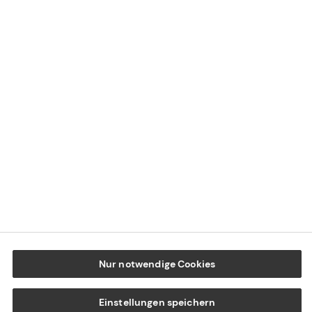
Impressum
Datenschutz
Cookie-Einstellungen
Beschwerdedialog
Offenlegung von Nachhaltigkeitsthemen
Transparenzhinweis BFSG
www.tecis.de
Nur notwendige Cookies
Einstellungen speichern