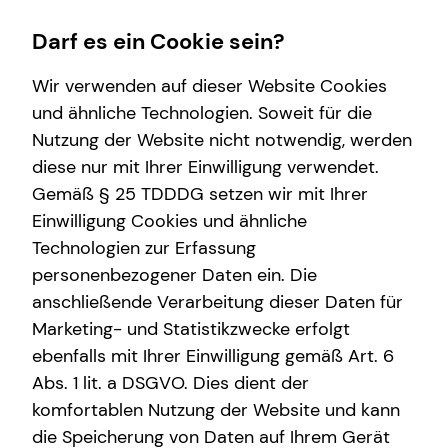
Darf es ein Cookie sein?
Wir verwenden auf dieser Website Cookies
und ähnliche Technologien. Soweit für die
Nutzung der Website nicht notwendig, werden
Wissenswertes
Service
Finanzberatung
Karriere-Infos
diese nur mit Ihrer Einwilligung verwendet.
Gemäß § 25 TDDDG setzen wir mit Ihrer
Interview
Kundenportal
Videoberatung
Karrierechancen
Einwilligung Cookies und ähnliche
Über mich
Schadenabwicklung
Spezialisten-Netzwerk
Initiativbewerbung
Technologien zur Erfassung
personenbezogener Daten ein. Die
Über tecis
Private Krankenvorsorge
anschließende Verarbeitung dieser Daten für
Podcast
Immobilienfinanzierung
Marketing- und Statistikzwecke erfolgt
ebenfalls mit Ihrer Einwilligung gemäß Art. 6
teamzukunft
Betriebliche Altersvorsorge
Abs. 1 lit. a DSGVO. Dies dient der
Investment
komfortablen Nutzung der Website und kann
die Speicherung von Daten auf Ihrem Gerät
Kapitalanlage Immobilien