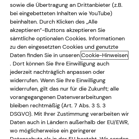
sowie die Übertragung an Drittanbieter (z.B.
Altersvorsorge
bei eingebetteten Inhalten wie YouTube)
beinhalten. Durch Klicken des „Alle
Gewerbliche Versicherungen
akzeptieren“-Buttons akzeptieren Sie
Sach- und
Arbeitskraftabsicherung
sämtliche optionalen Cookies. Informationen
Vermögensversicherungen: dein
zu den eingesetzten Cookies und genutzte
Kindervorsorge
Sicherheitsnetz für viele
Daten finden Sie in unseren
Cookie-Hinweisen
Sach- und Vermögenssicherung
. Dort können Sie Ihre Einwilligung auch
Lebenslagen
jederzeit nachträglich anpassen oder
widerrufen. Wenn Sie Ihre Einwilligung
Sach- und Vermögensversicherungen helfen dir, die
finanziellen Folgen unvorhersehbarer Ereignisse wie
widerrufen, gilt das nur für die Zukunft; alle
Wasserschäden, Einbruch oder Schadenersatzansprüche
vorangegangenen Datenverarbeitungen
Dritter abzufedern. Die private Haftpflichtversicherung,
bleiben rechtmäßig (Art. 7 Abs. 3 S. 3
die Kfz-Haftpflichtversicherung und die
DSGVO). Mit Ihrer Zustimmung verarbeiten wir
Hausratversicherung bilden dabei die Basis eines soliden
Daten auch in Ländern außerhalb der EU/EWR,
Versicherungsschutzes. Für Hauseigentümerinnen und
wo möglicherweise ein geringerer
Hauseigentümer ist eine Wohngebäudeversicherung i. d.