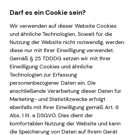
Darf es ein Cookie sein?
Wir verwenden auf dieser Website Cookies
und ähnliche Technologien. Soweit für die
Nutzung der Website nicht notwendig, werden
Wissenswertes
Finanzberatung
Service
Kapitalanlage Immobilien
diese nur mit Ihrer Einwilligung verwendet.
Gemäß § 25 TDDDG setzen wir mit Ihrer
Über tecis
Investment
Kundenportal
Steuerliche Vorteile
Einwilligung Cookies und ähnliche
Podcast
Altersvorsorge
Technologien zur Erfassung
personenbezogener Daten ein. Die
Interview
Spezialisten-Netzwerk
anschließende Verarbeitung dieser Daten für
Marketing- und Statistikzwecke erfolgt
ebenfalls mit Ihrer Einwilligung gemäß Art. 6
Abs. 1 lit. a DSGVO. Dies dient der
Marvin Kelle
komfortablen Nutzung der Website und kann
die Speicherung von Daten auf Ihrem Gerät