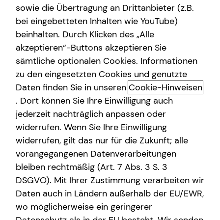
sowie die Übertragung an Drittanbieter (z.B.
bei eingebetteten Inhalten wie YouTube)
beinhalten. Durch Klicken des „Alle
akzeptieren“-Buttons akzeptieren Sie
Interview mit Marvin Kelle
sämtliche optionalen Cookies. Informationen
zu den eingesetzten Cookies und genutzte
Daten finden Sie in unseren
Cookie-Hinweisen
Seit wann bist du schon bei tecis?
. Dort können Sie Ihre Einwilligung auch
jederzeit nachträglich anpassen oder
widerrufen. Wenn Sie Ihre Einwilligung
Warum sollte ich mich von dir beraten lassen?
Seit 2015
widerrufen, gilt das nur für die Zukunft; alle
vorangegangenen Datenverarbeitungen
Hast du Haustiere?
Der Sinn meiner Dienstleistung ist es, eine
bleiben rechtmäßig (Art. 7 Abs. 3 S. 3
individuelle Vorteilsberatung zu liefern. Gemeinsam
DSGVO). Mit Ihrer Zustimmung verarbeiten wir
definieren wir den Start- und Zielpunkt und
Daten auch in Ländern außerhalb der EU/EWR,
Welches ist dein bevorzugtes Urlaubsland?
Jawoll, einen Retro-Mops namens Spence
erarbeiten dann einen Weg, der mit klaren
wo möglicherweise ein geringerer
Mehrwerten für dich gepflastert ist. Nur dann habe