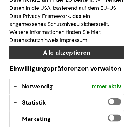
Datenschutz als in der EU besteht. Wir senden
ich meinen Zweck erfüllt und wir sollten
Bella Italia, einfach immer wieder traumhaft!
Daten in die USA, basierend auf dem EU-US
zusammenarbeiten.
Data Privacy Framework, das ein
angemessenes Schutzniveau sicherstellt.
Weitere Informationen finden Sie hier:
Datenschutzhinweis
Impressum
Marvin Kelle
Hohenzollernring 51
Alle akzeptieren
50672 Köln
Einwilligungspräferenzen verwalten
Kontaktübersicht
Notwendig
Immer aktiv
Impressum
Datenschutz
Statistik
Cookie-Einstellungen
Marketing
Beschwerdedialog
Offenlegung von Nachhaltigkeitsthemen