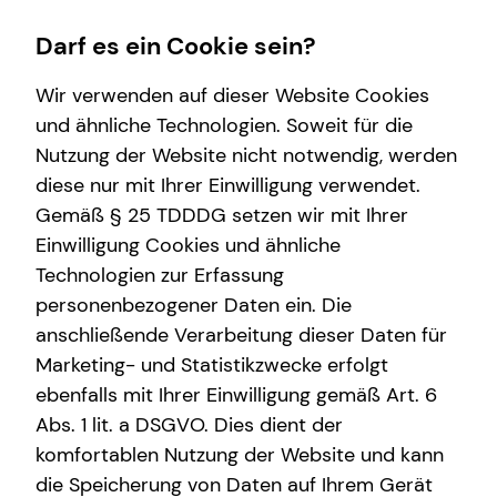
Darf es ein Cookie sein?
Wir verwenden auf dieser Website Cookies
und ähnliche Technologien. Soweit für die
Nutzung der Website nicht notwendig, werden
Betriebliche Altersvorsorge
Service
Wissenswertes
Finanzberatung
Karriere-Infos
diese nur mit Ihrer Einwilligung verwendet.
Gemäß § 25 TDDDG setzen wir mit Ihrer
Arbeitnehmende
Kundenportal
Interview
Videoberatung
Initiativbewerbung
Einwilligung Cookies und ähnliche
Anforderungen für Unrternehmen
Schadenabwicklung
Über mich
Altersvorsorge
Technologien zur Erfassung
personenbezogener Daten ein. Die
bAV-Bausteine für Unternehmen
Über tecis
Spezialisten-Netzwerk
anschließende Verarbeitung dieser Daten für
Unternehmen
Marketing- und Statistikzwecke erfolgt
ebenfalls mit Ihrer Einwilligung gemäß Art. 6
Abs. 1 lit. a DSGVO. Dies dient der
komfortablen Nutzung der Website und kann
die Speicherung von Daten auf Ihrem Gerät