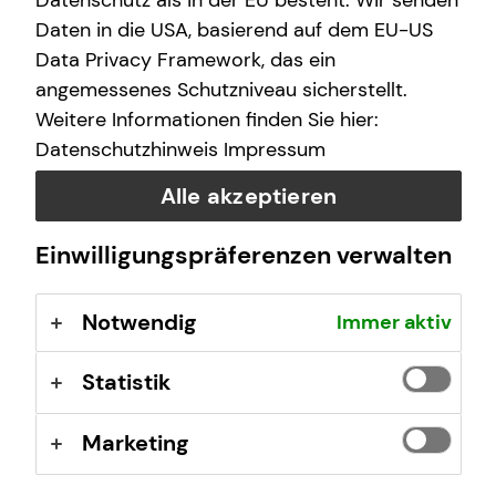
Datenschutz als in der EU besteht. Wir senden
Daten in die USA, basierend auf dem EU-US
Data Privacy Framework, das ein
angemessenes Schutzniveau sicherstellt.
Weitere Informationen finden Sie hier:
Datenschutzhinweis
Impressum
Deine Vorteile mit mytecis:
Alle akzeptieren
Finanzübersicht auf einen Blick
Einwilligungspräferenzen verwalten
Sieh deine Konten, Depots und Versicherungen an
einem Ort
Verträge und Dokumente digital verwalten
Notwendig
Immer aktiv
Wichtige Unterlagen wie z.B. Beratungsdokumente
oder Versicherungsverträge jederzeit einsehen
Statistik
Schäden online melden
Melde Schäden einfach digital
Marketing
Direkter Kontakt
Stelle mir Terminanfragen oder sende Nachrichten