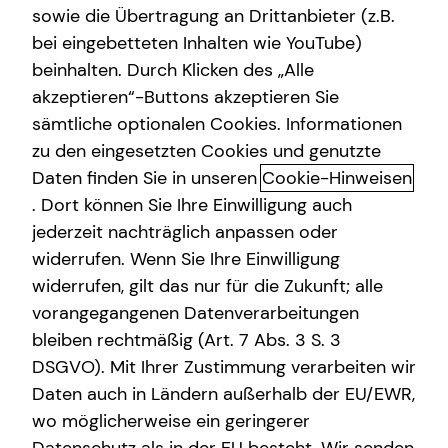
sowie die Übertragung an Drittanbieter (z.B.
bei eingebetteten Inhalten wie YouTube)
beinhalten. Durch Klicken des „Alle
akzeptieren“-Buttons akzeptieren Sie
Mit mytecis – Finanzen und
sämtliche optionalen Cookies. Informationen
Versicherungen digital verwalten
zu den eingesetzten Cookies und genutzte
Daten finden Sie in unseren
Cookie-Hinweisen
Mit mytecis hast du deine Finanzen, Versicherungen und
. Dort können Sie Ihre Einwilligung auch
wichtigen Dokumente jederzeit im Blick.
jederzeit nachträglich anpassen oder
Verwalte deine Verträge, behalte deine Konten und
widerrufen. Wenn Sie Ihre Einwilligung
Depots im Überblick und stehe jederzeit mit mir in
widerrufen, gilt das nur für die Zukunft; alle
Kontakt.
vorangegangenen Datenverarbeitungen
bleiben rechtmäßig (Art. 7 Abs. 3 S. 3
DSGVO). Mit Ihrer Zustimmung verarbeiten wir
Daten auch in Ländern außerhalb der EU/EWR,
wo möglicherweise ein geringerer