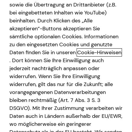
sowie die Übertragung an Drittanbieter (z.B.
bei eingebetteten Inhalten wie YouTube)
Marvin Leesch
beinhalten. Durch Klicken des „Alle
Marburger Straße 3
akzeptieren“-Buttons akzeptieren Sie
10789 Berlin
sämtliche optionalen Cookies. Informationen
zu den eingesetzten Cookies und genutzte
Erlaubnis nach § 34d GewO​
Daten finden Sie in unseren
Cookie-Hinweisen
. Dort können Sie Ihre Einwilligung auch
Aufsichtsbehörde:
jederzeit nachträglich anpassen oder
IHK Ostbrandenburg
widerrufen. Wenn Sie Ihre Einwilligung
Puschkinstraße 12 b
widerrufen, gilt das nur für die Zukunft; alle
15236 Frankfurt (Oder)
vorangegangenen Datenverarbeitungen
bleiben rechtmäßig (Art. 7 Abs. 3 S. 3
Registrierungsnummer: D-CIR7-RBUTH-87
DSGVO). Mit Ihrer Zustimmung verarbeiten wir
Berufsbezeichnung: Versicherungsvertreter mit Erlaubnis
Daten auch in Ländern außerhalb der EU/EWR,
nach § 34 d Abs. 1 GewO Bundesrepublik Deutschland
wo möglicherweise ein geringerer
Berufsrechtliche Regelungen: § 34 d Gewerbeordnung