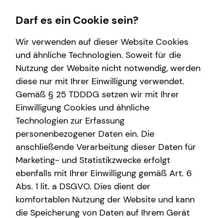
Darf es ein Cookie sein?
Wir verwenden auf dieser Website Cookies
Impressum
und ähnliche Technologien. Soweit für die
Nutzung der Website nicht notwendig, werden
Marvin Leesch
Wissenswertes
diese nur mit Ihrer Einwilligung verwendet.
Gemäß § 25 TDDDG setzen wir mit Ihrer
Über mich
Selbstständiger Repräsentant für die tecis
Einwilligung Cookies und ähnliche
Über tecis
Finanzdienstleistungen AG
Technologien zur Erfassung
Marburger Straße 3
personenbezogener Daten ein. Die
10789 Berlin
anschließende Verarbeitung dieser Daten für
Marketing- und Statistikzwecke erfolgt
Mobil: +49 (176) 32301574
E-Mail:
marvin.leesch@tecis.de
ebenfalls mit Ihrer Einwilligung gemäß Art. 6
Abs. 1 lit. a DSGVO. Dies dient der
komfortablen Nutzung der Website und kann
Verantwortlicher im Sinne des § 18 Abs. 2
die Speicherung von Daten auf Ihrem Gerät
MStV