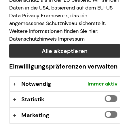
Datenschutz als in der EU besteht. Wir senden
(GewO), §§ 59 – 68 Gesetz über den
Daten in die USA, basierend auf dem EU-US
Versicherungsvertrag (VVG), Verordnung über die
Data Privacy Framework, das ein
Versicherungsvermittlung und -beratung (VersVermV),
angemessenes Schutzniveau sicherstellt.
abrufbar unter
www.gesetze-im-internet.de
Weitere Informationen finden Sie hier:
Datenschutzhinweis
Impressum
Erlaubnis nach § 34f GewO ​
Alle akzeptieren
Aufsichtsbehörde:
Einwilligungspräferenzen verwalten
Stadtverwaltung Bernau
Bürgermeisterstr. 25
Notwendig
Immer aktiv
16321 Bernau bei Berlin
Registrierungsnummer: D-F-148-A1HG-70
Statistik
Berufsbezeichnung: Finanzanlagenvermittler nach § 34f
Marketing
Abs. 1 Satz 1 Nr. 1 GewO Bundesrepublik Deutschland
Berufsrechtliche Regelungen: § 34 f Gewerbeordnung