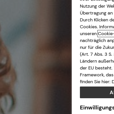
Nutzung der Web
Betriebliche Altersvorsorge
Übertragung an D
Durch Klicken de
Investment
Cookies. Inform
unseren
Cookie
nachträglich anp
Kapitalanlage Immobilien
nur für die Zuk
(Art. 7 Abs. 3 S
Altersvorsorge
Ländern außerha
der EU besteht.
Gewerbliche Versicherungen
Framework, das 
finden Sie hier:
Arbeitskraftabsicherung
A
Kindervorsorge
Einwilligung