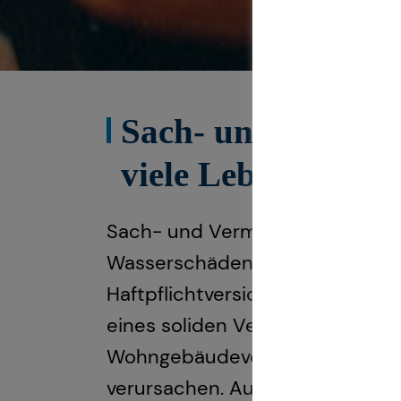
Sach- und Vermöge
viele Lebenslagen
Sach- und Vermögensversicherung
Wasserschäden, Einbruch oder S
Haftpflichtversicherung, die Kf
eines soliden Versicherungssch
Wohngebäudeversicherung i. d. 
verursachen. Auch eine private 