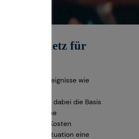
herheitsnetz für
orhersehbarer Ereignisse wie
 Die private
sicherung bilden dabei die Basis
gentümer ist eine
bäude oft hohe Kosten
dueller Risikosituation eine