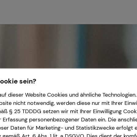
Cookie sein?
uf dieser Website Cookies und ähnliche Technologien. 
ite nicht notwendig, werden diese nur mit Ihrer Einwi
ß § 25 TDDDG setzen wir mit Ihrer Einwilligung Cook
r Erfassung personenbezogener Daten ein. Die anschl
ser Daten für Marketing- und Statistikzwecke erfolgt e
ng gemäß Art. 6 Abs. 1 lit. a DSGVO. Dies dient der kom