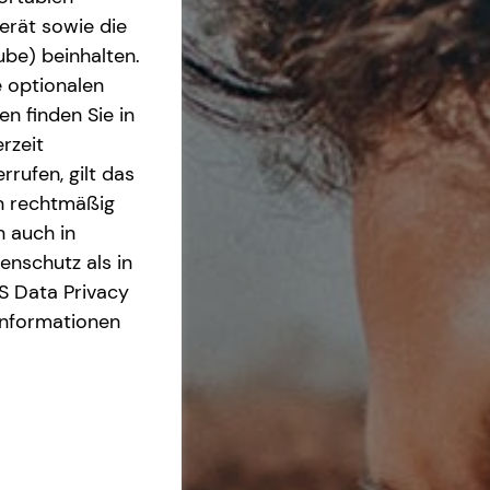
erät sowie die
ube) beinhalten.
e optionalen
n finden Sie in
rzeit
rrufen, gilt das
en rechtmäßig
n auch in
nschutz als in
S Data Privacy
Informationen