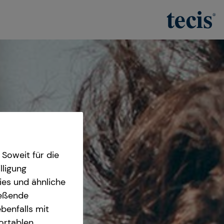
Soweit für die
lligung
ies und ähnliche
ießende
benfalls mit
fortablen