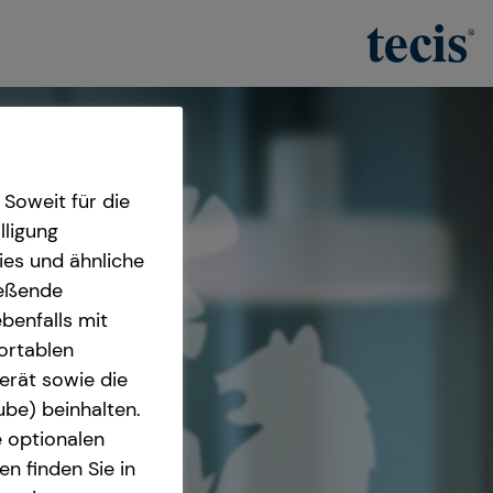
Soweit für die
lligung
ies und ähnliche
ießende
benfalls mit
fortablen
erät sowie die
ube) beinhalten.
e optionalen
n finden Sie in