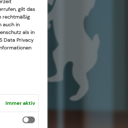
rzeit
rrufen, gilt das
en rechtmäßig
n auch in
nschutz als in
S Data Privacy
Informationen
Immer aktiv