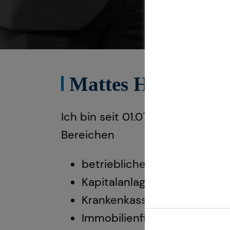
Mattes Hacker ken
Ich bin seit 01.07.2004 im Hause
Bereichen
betriebliche Altersvorsorge,
Kapitalanlageimmobilien,
Krankenkassen und
Immobilienfinanzierung