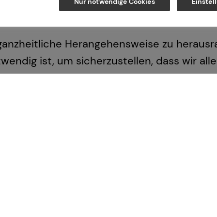
Nur notwendige Cookies
Einstel
eten.
 ganzheitliche Herangehensweise zu heraus
wendig ist, um sicherzustellen, dass wir all
Impressum