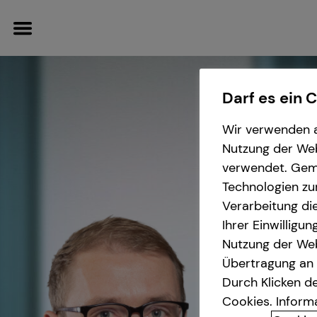
Darf es ein 
Wir verwenden a
Nutzung der Webs
Wissenswertes
Finanzberatung
Private
verwendet. Gemä
Krankenversicherung
Technologien zu
Über mich
Videoberatung
Verarbeitung die
Überblick
Ihrer Einwilligu
Über tecis
Spezialisten-Netzwerk
Nutzung der Web
Krankenzusatzversicherung
Übertragung an D
Podcast
Investment
Durch Klicken de
Private
Cookies. Inform
teamzukunft
Altersvorsorge