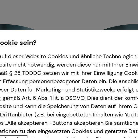
Cookie sein?
uf dieser Website Cookies und ähnliche Technologien. 
ite nicht notwendig, werden diese nur mit Ihrer Einwi
ß § 25 TDDDG setzen wir mit Ihrer Einwilligung Cook
r Erfassung personenbezogener Daten ein. Die anschl
ser Daten für Marketing- und Statistikzwecke erfolgt e
ng gemäß Art. 6 Abs. 1 lit. a DSGVO. Dies dient der kom
site und kann die Speicherung von Daten auf Ihrem G
rittanbieter (z.B. bei eingebetteten Inhalten wie YouT
s „Alle akzeptieren“-Buttons akzeptieren Sie sämtlich
ationen zu den eingesetzten Cookies und genutzte Date