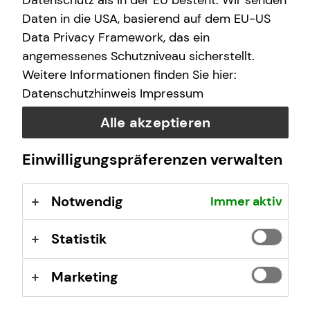
Datenschutz als in der EU besteht. Wir senden
Freitag
10:00 - 20:00 Uhr
Daten in die USA, basierend auf dem EU-US
Data Privacy Framework, das ein
Samstag
11:00 - 14:00 Uhr
angemessenes Schutzniveau sicherstellt.
Weitere Informationen finden Sie hier:
Datenschutzhinweis
Impressum
Selbstverständlich sind auch Termine außerhalb
dieser Geschäftszeiten auf Anfrage möglich.
Alle akzeptieren
Einwilligungspräferenzen verwalten
Kontaktformular
Notwendig
Immer aktiv
Statistik
Marketing