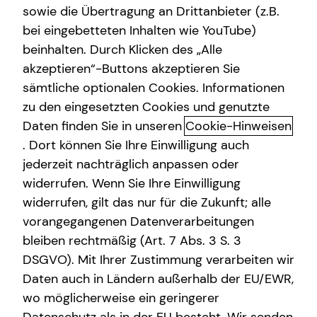
sowie die Übertragung an Drittanbieter (z.B.
bei eingebetteten Inhalten wie YouTube)
+49 (152) 06439607
beinhalten. Durch Klicken des „Alle
akzeptieren“-Buttons akzeptieren Sie
sämtliche optionalen Cookies. Informationen
zu den eingesetzten Cookies und genutzte
Daten finden Sie in unseren
Cookie-Hinweisen
. Dort können Sie Ihre Einwilligung auch
jederzeit nachträglich anpassen oder
Geschäftszeiten
widerrufen. Wenn Sie Ihre Einwilligung
widerrufen, gilt das nur für die Zukunft; alle
Montag
10:00 - 18:00 Uhr
vorangegangenen Datenverarbeitungen
bleiben rechtmäßig (Art. 7 Abs. 3 S. 3
Dienstag
10:00 - 20:00 Uhr
DSGVO). Mit Ihrer Zustimmung verarbeiten wir
Mittwoch
10:00 - 20:00 Uhr
Daten auch in Ländern außerhalb der EU/EWR,
wo möglicherweise ein geringerer
Donnerstag
10:00 - 20:00 Uhr