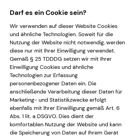
Darf es ein Cookie sein?
Wir verwenden auf dieser Website Cookies
Matthias Bosch
Spezialist für betriebliche Altersversorgung
und ähnliche Technologien. Soweit für die
Nutzung der Website nicht notwendig, werden
Wissenswertes
Finanzberatung
Betriebliche Altersvorsorge
Service
diese nur mit Ihrer Einwilligung verwendet.
Gemäß § 25 TDDDG setzen wir mit Ihrer
Über tecis
Spezialisten-Netzwerk
Arbeitnehmende
Kundenportal
Einwilligung Cookies und ähnliche
Investment
Unternehmen
Schadenabwicklung
E-Mail
Anruf
Maps
vCard
Technologien zur Erfassung
personenbezogener Daten ein. Die
bAV-Bausteine für Unternehmen
anschließende Verarbeitung dieser Daten für
Marketing- und Statistikzwecke erfolgt
ebenfalls mit Ihrer Einwilligung gemäß Art. 6
matthias.bosch@tecis.de
Abs. 1 lit. a DSGVO. Dies dient der
komfortablen Nutzung der Website und kann
Tiergartenstraße 29
die Speicherung von Daten auf Ihrem Gerät
47533 Kleve