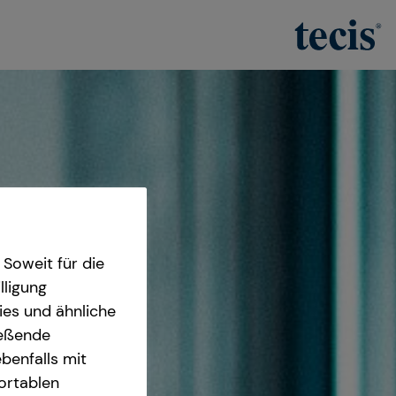
Soweit für die
lligung
ies und ähnliche
ießende
benfalls mit
fortablen