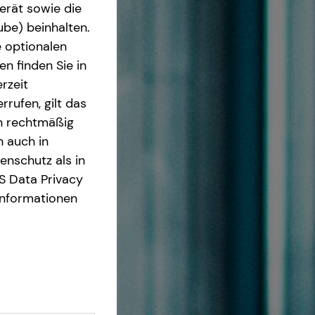
erät sowie die
ube) beinhalten.
e optionalen
n finden Sie in
rzeit
rrufen, gilt das
en rechtmäßig
n auch in
nschutz als in
S Data Privacy
Informationen