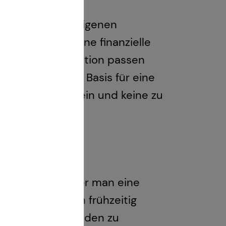
er Kauf einer eigenen
 mehr als nur eine finanzielle
ersönlichen Situation passen
ität bilden die Basis für eine
um Wohlfühlen sein und keine zu
r Kauf? Je früher man eine
n Kauf, kann man frühzeitig
g Zeit, die Schulden zu