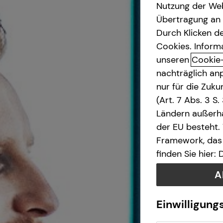
Nutzung der Web
Übertragung an D
Betriebliche Altersvorsorge
Durch Klicken de
Cookies. Inform
Investment
unseren
Cookie
nachträglich anp
Kapitalanlage Immobilien
nur für die Zuk
(Art. 7 Abs. 3 S
Altersvorsorge
Ländern außerha
der EU besteht.
Gewerbliche Versicherungen
Framework, das 
finden Sie hier:
Arbeitskraftabsicherung
A
Kindervorsorge
Einwilligung