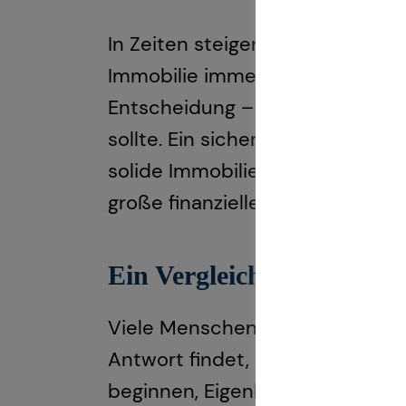
In Zeiten steigender Mietprei
Immobilie immer attraktiver. Doc
Entscheidung – sie ist ein emot
sollte. Ein sicheres Einkommen, 
solide Immobilienfinanzierung. 
große finanzielle Belastung darst
Ein Vergleich: Kauf vers
Viele Menschen stehen irgendwa
Antwort findet, desto besser. E
beginnen, Eigenkapital zu spare