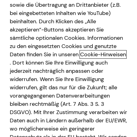
sowie die Übertragung an Drittanbieter (z.B.
Arbeitskraftabsicherung
bei eingebetteten Inhalten wie YouTube)
Max Nicolai
beinhalten. Durch Klicken des „Alle
Karl-Heine-Straße 20
akzeptieren“-Buttons akzeptieren Sie
04229 Leipzig
sämtliche optionalen Cookies. Informationen
zu den eingesetzten Cookies und genutzte
Erlaubnis nach § 34d GewO​
Daten finden Sie in unseren
Cookie-Hinweisen
. Dort können Sie Ihre Einwilligung auch
Aufsichtsbehörde:
jederzeit nachträglich anpassen oder
IHK zu Leipzig
widerrufen. Wenn Sie Ihre Einwilligung
Goerdelerring 5
widerrufen, gilt das nur für die Zukunft; alle
04109 Leipzig
vorangegangenen Datenverarbeitungen
bleiben rechtmäßig (Art. 7 Abs. 3 S. 3
Registrierungsnummer: D-D9CO-5YI74-21
DSGVO). Mit Ihrer Zustimmung verarbeiten wir
Berufsbezeichnung: Versicherungsvertreter mit Erlaubnis
Daten auch in Ländern außerhalb der EU/EWR,
nach § 34 d Abs. 1 GewO Bundesrepublik Deutschland
wo möglicherweise ein geringerer
Berufsrechtliche Regelungen: § 34 d Gewerbeordnung