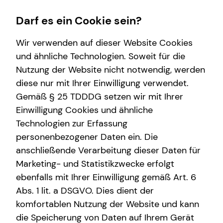
Darf es ein Cookie sein?
Wir verwenden auf dieser Website Cookies
Impressum
und ähnliche Technologien. Soweit für die
Nutzung der Website nicht notwendig, werden
Max Nicolai
Wissenswertes
Service
Finanzberatung
Karriere-Infos
diese nur mit Ihrer Einwilligung verwendet.
Gemäß § 25 TDDDG setzen wir mit Ihrer
Interview
Kundenportal
Videoberatung
Karrierechancen
Selbstständiger Repräsentant für die tecis
Einwilligung Cookies und ähnliche
Über tecis
Schadenabwicklung
Spezialisten-Netzwerk
Initiativbewerbung
Finanzdienstleistungen AG
Technologien zur Erfassung
Karl-Heine-Straße 20
personenbezogener Daten ein. Die
teamzukunft
Private Krankenvorsorge
04229 Leipzig
anschließende Verarbeitung dieser Daten für
Immobilienfinanzierung
Marketing- und Statistikzwecke erfolgt
Mobil: +49 (157) 75738057
E-Mail:
max.nicolai@tecis.de
ebenfalls mit Ihrer Einwilligung gemäß Art. 6
Investment
Abs. 1 lit. a DSGVO. Dies dient der
Kapitalanlage Immobilien
komfortablen Nutzung der Website und kann
Verantwortlicher im Sinne des § 18 Abs. 2
die Speicherung von Daten auf Ihrem Gerät
MStV
Altersvorsorge