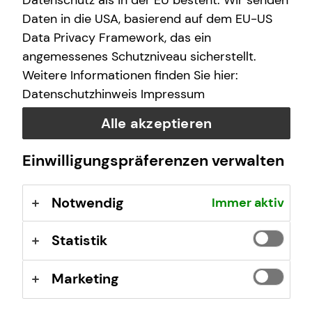
Datenschutz als in der EU besteht. Wir senden
(GewO), §§ 59 – 68 Gesetz über den
Daten in die USA, basierend auf dem EU-US
Versicherungsvertrag (VVG), Verordnung über die
Data Privacy Framework, das ein
Versicherungsvermittlung und -beratung (VersVermV),
angemessenes Schutzniveau sicherstellt.
abrufbar unter
www.gesetze-im-internet.de
Weitere Informationen finden Sie hier:
Datenschutzhinweis
Impressum
Erlaubnis nach § 34f GewO ​
Alle akzeptieren
Aufsichtsbehörde:
Einwilligungspräferenzen verwalten
Stadt Leipzig Ordnungsamt
Prager Str. 136
Notwendig
Immer aktiv
04317 Leipzig
Registrierungsnummer: D-F-159-T9TT-46
Statistik
Berufsbezeichnung: Finanzanlagenvermittler nach § 34f
Marketing
Abs. 1 Satz 1 Nr. 1 GewO Bundesrepublik Deutschland
Berufsrechtliche Regelungen: § 34 f Gewerbeordnung