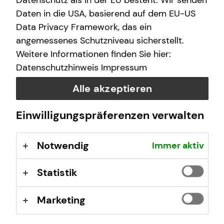
Datenschutz als in der EU besteht. Wir senden
Freitag
13:00 - 22:00 Uhr
Daten in die USA, basierend auf dem EU-US
Data Privacy Framework, das ein
Samstag
10:00 - 20:00 Uhr
angemessenes Schutzniveau sicherstellt.
Weitere Informationen finden Sie hier:
Datenschutzhinweis
Impressum
Selbstverständlich sind auch Termine außerhalb
dieser Geschäftszeiten auf Anfrage möglich.
Alle akzeptieren
Einwilligungspräferenzen verwalten
Kontaktformular
Notwendig
Immer aktiv
Statistik
Marketing