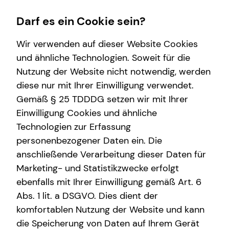
Darf es ein Cookie sein?
Wir verwenden auf dieser Website Cookies
Michael Neumann
Seniorberater
und ähnliche Technologien. Soweit für die
Nutzung der Website nicht notwendig, werden
Wissenswertes
Service
Finanzberatung
diese nur mit Ihrer Einwilligung verwendet.
Gemäß § 25 TDDDG setzen wir mit Ihrer
Über tecis
Kundenportal
Videoberatung
Einwilligung Cookies und ähnliche
Über mich
Schadenabwicklung
Spezialisten-Netzwerk
E-Mail
Anruf
Maps
vCard
Technologien zur Erfassung
personenbezogener Daten ein. Die
Investment
anschließende Verarbeitung dieser Daten für
Kapitalanlage Immobilien
Marketing- und Statistikzwecke erfolgt
ebenfalls mit Ihrer Einwilligung gemäß Art. 6
Altersvorsorge
michael.neumann@tecis.de
Abs. 1 lit. a DSGVO. Dies dient der
Arbeitskraftabsicherung
komfortablen Nutzung der Website und kann
Anger 61
die Speicherung von Daten auf Ihrem Gerät
99084 Erfurt