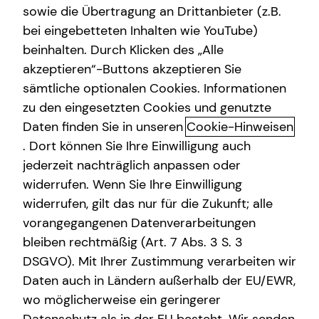
sowie die Übertragung an Drittanbieter (z.B.
bei eingebetteten Inhalten wie YouTube)
+49 (151) 28969772
beinhalten. Durch Klicken des „Alle
akzeptieren“-Buttons akzeptieren Sie
sämtliche optionalen Cookies. Informationen
zu den eingesetzten Cookies und genutzte
Daten finden Sie in unseren
Cookie-Hinweisen
. Dort können Sie Ihre Einwilligung auch
jederzeit nachträglich anpassen oder
Geschäftszeiten
widerrufen. Wenn Sie Ihre Einwilligung
widerrufen, gilt das nur für die Zukunft; alle
Montag
16:00 - 22:00 Uhr
vorangegangenen Datenverarbeitungen
bleiben rechtmäßig (Art. 7 Abs. 3 S. 3
Dienstag
16:00 - 22:00 Uhr
DSGVO). Mit Ihrer Zustimmung verarbeiten wir
Mittwoch
16:00 - 22:00 Uhr
Daten auch in Ländern außerhalb der EU/EWR,
wo möglicherweise ein geringerer
Donnerstag
16:00 - 22:00 Uhr