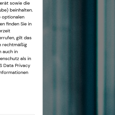
erät sowie die
ube) beinhalten.
e optionalen
n finden Sie in
rzeit
rrufen, gilt das
en rechtmäßig
n auch in
nschutz als in
S Data Privacy
Informationen