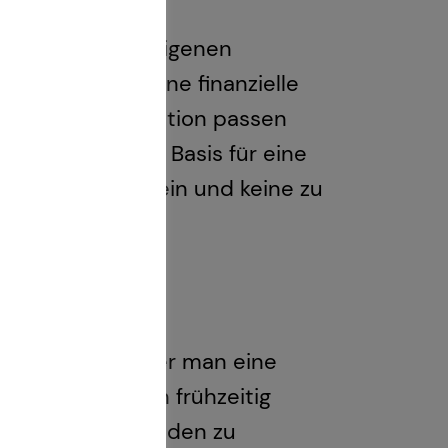
er Kauf einer eigenen
 mehr als nur eine finanzielle
ersönlichen Situation passen
ität bilden die Basis für eine
um Wohlfühlen sein und keine zu
r Kauf? Je früher man eine
n Kauf, kann man frühzeitig
g Zeit, die Schulden zu