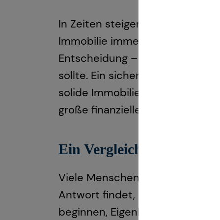
In Zeiten steigender Mietprei
Immobilie immer attraktiver. Doc
Entscheidung – sie ist ein emot
sollte. Ein sicheres Einkommen, 
solide Immobilienfinanzierung. 
große finanzielle Belastung darst
Ein Vergleich: Kauf vers
Viele Menschen stehen irgendwa
Antwort findet, desto besser. E
beginnen, Eigenkapital zu spare