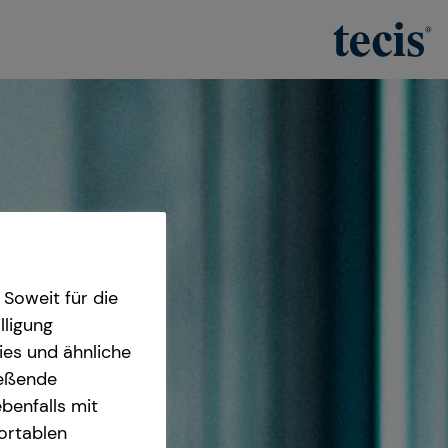
Soweit für die
lligung
ies und ähnliche
ießende
benfalls mit
fortablen