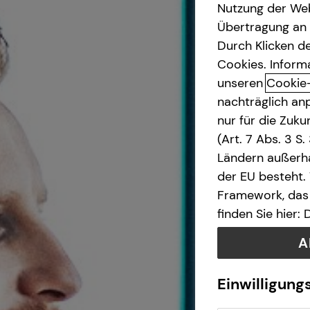
Nutzung der Web
Übertragung an D
Kindervorsorge
Durch Klicken de
Cookies. Inform
Videoberatung
unseren
Cookie
nachträglich anp
Arbeitskraftabsicherung
nur für die Zuk
(Art. 7 Abs. 3 S
Immobilienfinanzierung
Ländern außerha
der EU besteht.
Private Krankenvorsorge
Framework, das 
finden Sie hier:
Betriebliche Altersvorsorge
A
Gewerbliche Versicherungen
Einwilligung