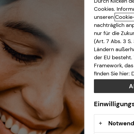
Durch Klicken de
Cookies. Inform
Investment
unseren
Cookie
nachträglich anp
Kapitalanlage Immobilien
nur für die Zuk
(Art. 7 Abs. 3 S
Altersvorsorge
Ländern außerha
der EU besteht.
Framework, das 
Gewerbliche Versicherungen
finden Sie hier:
Arbeitskraftabsicherung
A
Sach- und
Einwilligung
Vermögenssicherung
Notwend