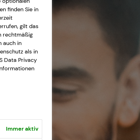
e optionalen
n finden Sie in
rzeit
rrufen, gilt das
en rechtmäßig
n auch in
nschutz als in
S Data Privacy
Informationen
Immer aktiv