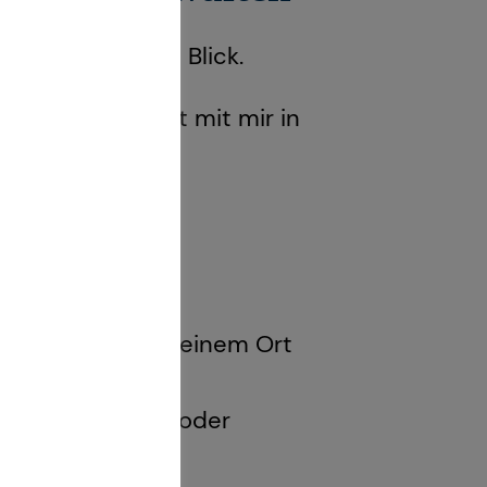
e jederzeit im Blick.
 stehe jederzeit mit mir in
rsicherungen an einem Ort
verwalten
atungsdokumente oder
insehen