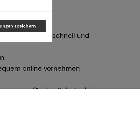
lungen speichern
nde Nachrichten schnell und
en
bequem online vornehmen
n sorgen für den Schutz deiner