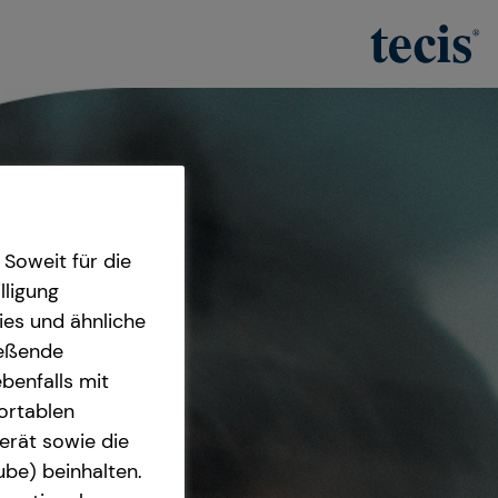
Soweit für die
lligung
ies und ähnliche
ießende
benfalls mit
fortablen
erät sowie die
ube) beinhalten.