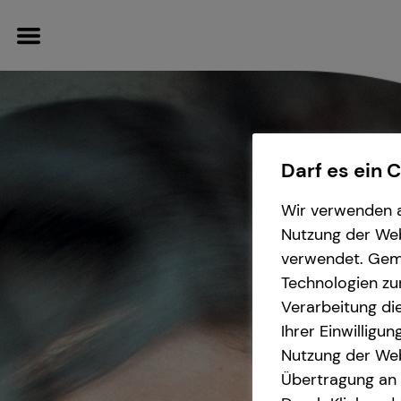
Darf es ein 
Finanzberatung
Wissenswertes
Service
Wir verwenden a
Nutzung der Webs
Spezialisten-Netzwerk
Über mich
Kundenportal
verwendet. Gemä
Technologien zu
Private Krankenvorsorge
Über tecis
Verarbeitung die
Ihrer Einwilligu
Immobilienfinanzierung
Podcast
Nutzung der Web
Übertragung an D
Betriebliche Altersvorsorge