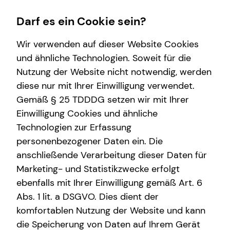
Darf es ein Cookie sein?
Wir verwenden auf dieser Website Cookies
und ähnliche Technologien. Soweit für die
Nutzung der Website nicht notwendig, werden
Wissenswertes
Finanzberatung
Service
diese nur mit Ihrer Einwilligung verwendet.
Gemäß § 25 TDDDG setzen wir mit Ihrer
Über mich
Altersvorsorge
Kundenportal
Einwilligung Cookies und ähnliche
Über tecis
Investment
Schadenabwicklung
Technologien zur Erfassung
personenbezogener Daten ein. Die
Arbeitskraftabsicherung
anschließende Verarbeitung dieser Daten für
Sach- und Vermögenssicherung
Marketing- und Statistikzwecke erfolgt
ebenfalls mit Ihrer Einwilligung gemäß Art. 6
Abs. 1 lit. a DSGVO. Dies dient der
komfortablen Nutzung der Website und kann
die Speicherung von Daten auf Ihrem Gerät