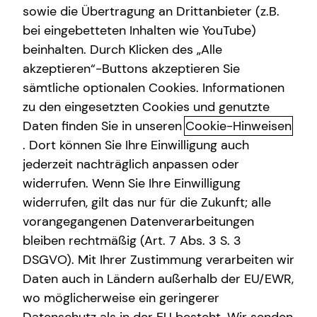
sowie die Übertragung an Drittanbieter (z.B.
bei eingebetteten Inhalten wie YouTube)
beinhalten. Durch Klicken des „Alle
akzeptieren“-Buttons akzeptieren Sie
Altersvorsorge
sämtliche optionalen Cookies. Informationen
zu den eingesetzten Cookies und genutzte
Das Altersvorsorgedepot: Die nächste
Daten finden Sie in unseren
Cookie-Hinweisen
Generation der privaten geförderten
. Dort können Sie Ihre Einwilligung auch
Altersvorsorge
jederzeit nachträglich anpassen oder
Die private Altersvorsorgereform ist auf den Weg
widerrufen. Wenn Sie Ihre Einwilligung
gebracht und eröffnet neue Möglichkeiten beim
widerrufen, gilt das nur für die Zukunft; alle
Vermögensaufbau und bei deiner Altersvorsorge. Ab dem
vorangegangenen Datenverarbeitungen
01.01.2027 tritt sie in Kraft. Spannend daran sind vor allem
bleiben rechtmäßig (Art. 7 Abs. 3 S. 3
modernere und kostengünstigere Lösungen, mehr
DSGVO). Mit Ihrer Zustimmung verarbeiten wir
Kapitalmarktorientierung, attraktivere Förderung und die
Daten auch in Ländern außerhalb der EU/EWR,
Einbeziehung weiterer Berufsgruppen.
wo möglicherweise ein geringerer
Vorgesehen sind staatliche Zulagen von bis zu 540 Euro