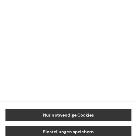
Impressum
Datenschutz
Cookie-Einstellungen
Beschwerdedialog
Offenlegung von Nachhaltigkeitsthemen
Transparenzhinweis BFSG
www.tecis.de
Nur notwendige Cookies
Einstellungen speichern