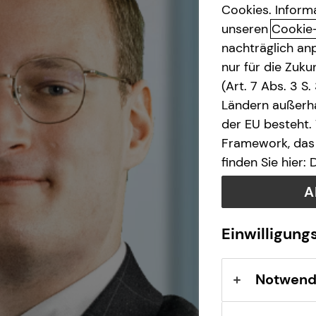
Cookies. Inform
unseren
Cookie
nachträglich anp
nur für die Zuk
(Art. 7 Abs. 3 S
Ländern außerha
der EU besteht.
Framework, das 
finden Sie hier:
A
Einwilligung
Notwend