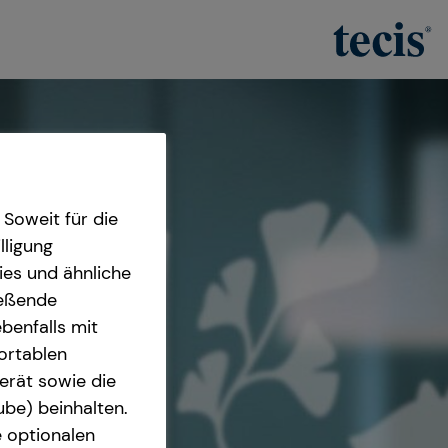
Soweit für die
lligung
ies und ähnliche
ießende
benfalls mit
fortablen
erät sowie die
ube) beinhalten.
e optionalen