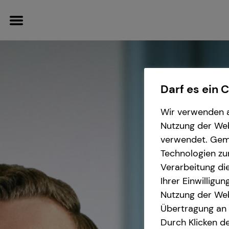
Darf es ein 
Wissenswertes
Wir verwenden a
Nutzung der Webs
Über mich
verwendet. Gemä
Technologien zu
Über tecis
Verarbeitung die
Ihrer Einwilligu
Nutzung der Web
Übertragung an D
Durch Klicken de