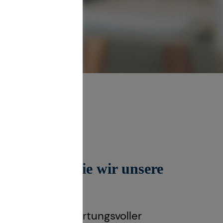
t egal ist, wie wir unsere
 hat in Verantwortungsvoller