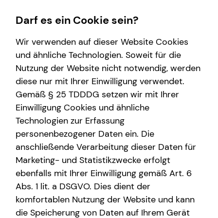
Darf es ein Cookie sein?
Wir verwenden auf dieser Website Cookies
und ähnliche Technologien. Soweit für die
Nutzung der Website nicht notwendig, werden
Service
Betriebliche Altersvorsorge
Finanzberatung
Wissenswertes
Karriere-Infos
diese nur mit Ihrer Einwilligung verwendet.
Gemäß § 25 TDDDG setzen wir mit Ihrer
Kundenportal
Arbeitnehmende
Videoberatung
Interview
Karrierechancen
Einwilligung Cookies und ähnliche
Schadenabwicklung
Unternehmen
Spezialisten-Netzwerk
Über tecis
Initiativbewerbung
Technologien zur Erfassung
personenbezogener Daten ein. Die
Anforderungen für Unrternehmen
Private Krankenvorsorge
Podcast
anschließende Verarbeitung dieser Daten für
bAV-Bausteine für Unternehmen
Investment
teamzukunft
Marketing- und Statistikzwecke erfolgt
ebenfalls mit Ihrer Einwilligung gemäß Art. 6
Kapitalanlage Immobilien
Abs. 1 lit. a DSGVO. Dies dient der
Altersvorsorge
komfortablen Nutzung der Website und kann
die Speicherung von Daten auf Ihrem Gerät
Gewerbliche Versicherungen