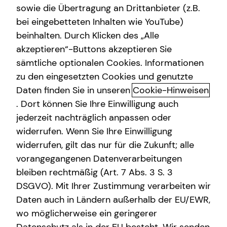
sowie die Übertragung an Drittanbieter (z.B.
Arbeitskraftabsicherung
bei eingebetteten Inhalten wie YouTube)
beinhalten. Durch Klicken des „Alle
Kindervorsorge
akzeptieren“-Buttons akzeptieren Sie
Altersvorsorge
Sach- und Vermögenssicherung
sämtliche optionalen Cookies. Informationen
zu den eingesetzten Cookies und genutzte
Das Altersvorsorgedepot: Die nächste
Expat
Daten finden Sie in unseren
Cookie-Hinweisen
Generation der privaten geförderten
Immobilienfinanzierung
. Dort können Sie Ihre Einwilligung auch
Altersvorsorge
jederzeit nachträglich anpassen oder
Die private Altersvorsorgereform ist auf den Weg
widerrufen. Wenn Sie Ihre Einwilligung
gebracht und eröffnet neue Möglichkeiten beim
widerrufen, gilt das nur für die Zukunft; alle
Vermögensaufbau und bei deiner Altersvorsorge. Ab dem
vorangegangenen Datenverarbeitungen
01.01.2027 tritt sie in Kraft. Spannend daran sind vor allem
bleiben rechtmäßig (Art. 7 Abs. 3 S. 3
modernere und kostengünstigere Lösungen, mehr
DSGVO). Mit Ihrer Zustimmung verarbeiten wir
Kapitalmarktorientierung, attraktivere Förderung und die
Daten auch in Ländern außerhalb der EU/EWR,
Einbeziehung weiterer Berufsgruppen.
wo möglicherweise ein geringerer
Vorgesehen sind staatliche Zulagen von bis zu 540 Euro