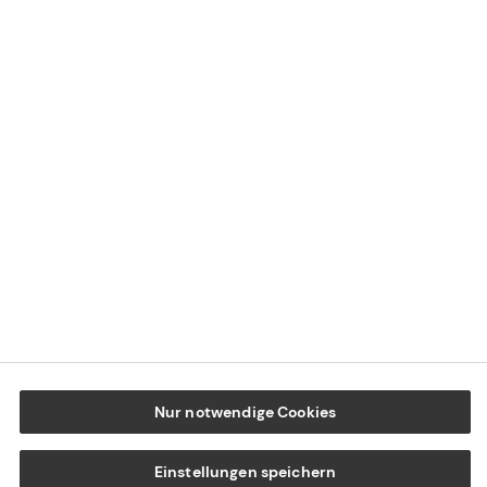
Impressum
Datenschutz
Cookie-Einstellungen
Beschwerdedialog
Offenlegung von Nachhaltigkeitsthemen
Transparenzhinweis BFSG
www.tecis.de
Nur notwendige Cookies
Einstellungen speichern