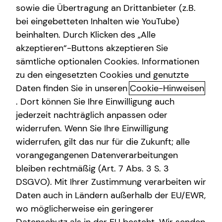
sowie die Übertragung an Drittanbieter (z.B.
bei eingebetteten Inhalten wie YouTube)
beinhalten. Durch Klicken des „Alle
Moritz Best
akzeptieren“-Buttons akzeptieren Sie
sämtliche optionalen Cookies. Informationen
Senior Sales Consultant
zu den eingesetzten Cookies und genutzte
in Bonn und Umgebung
Daten finden Sie in unseren
Cookie-Hinweisen
. Dort können Sie Ihre Einwilligung auch
Kurzportrait Moritz Best
jederzeit nachträglich anpassen oder
widerrufen. Wenn Sie Ihre Einwilligung
Investment ist keine Raketenwissenschaft – wenn man
widerrufen, gilt das nur für die Zukunft; alle
weiß, wie's geht. Ich helfe dir, aus Zahlen Ziele zu machen:
vorangegangenen Datenverarbeitungen
mit individuellen Strategien rund um Geldanlage. Ehrlich,
bleiben rechtmäßig (Art. 7 Abs. 3 S. 3
verständlich und ohne Fachchinesisch.
DSGVO). Mit Ihrer Zustimmung verarbeiten wir
Mehr über mich
Daten auch in Ländern außerhalb der EU/EWR,
wo möglicherweise ein geringerer