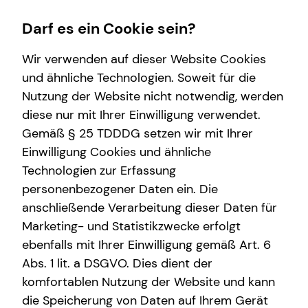
Darf es ein Cookie sein?
Wir verwenden auf dieser Website Cookies
und ähnliche Technologien. Soweit für die
Nutzung der Website nicht notwendig, werden
Wissenswertes
Finanzberatung
Service
diese nur mit Ihrer Einwilligung verwendet.
Gemäß § 25 TDDDG setzen wir mit Ihrer
Über mich
Investment
Kundenportal
Einwilligung Cookies und ähnliche
Über tecis
Kindervorsorge
Schadenabwicklung
Technologien zur Erfassung
personenbezogener Daten ein. Die
Spezialisten-Netzwerk
anschließende Verarbeitung dieser Daten für
Altersvorsorge
Marketing- und Statistikzwecke erfolgt
ebenfalls mit Ihrer Einwilligung gemäß Art. 6
Kapitalanlage Immobilien
Abs. 1 lit. a DSGVO. Dies dient der
Moritz Best
Gewerbliche Versicherungen
komfortablen Nutzung der Website und kann
die Speicherung von Daten auf Ihrem Gerät