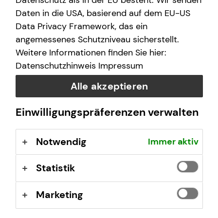
Datenschutz als in der EU besteht. Wir senden
Daten in die USA, basierend auf dem EU-US
Data Privacy Framework, das ein
angemessenes Schutzniveau sicherstellt.
Weitere Informationen finden Sie hier:
Datenschutzhinweis
Impressum
Alle akzeptieren
Einwilligungspräferenzen verwalten
Das ist tecis
Notwendig
Immer aktiv
Wir sind tecis, die Finanzberatung deiner Generation –
Statistik
und begleiten dich auf deinem Weg in eine finanziell
selbstbestimmte Zukunft.
Marketing
Mehr erfahren