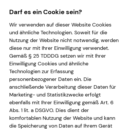
Darf es ein Cookie sein?
Wir verwenden auf dieser Website Cookies
und ähnliche Technologien. Soweit für die
Nutzung der Website nicht notwendig, werden
Wissenswertes
Finanzberatung
Karriere-Infos
Service
diese nur mit Ihrer Einwilligung verwendet.
Gemäß § 25 TDDDG setzen wir mit Ihrer
Interview
Spezialisten-Netzwerk
Karrierechancen
Kundenportal
Einwilligung Cookies und ähnliche
Über tecis
Investment
Initiativbewerbung
Schadenabwicklung
Technologien zur Erfassung
personenbezogener Daten ein. Die
Über mich
Kapitalanlage Immobilien
anschließende Verarbeitung dieser Daten für
Immobilienfinanzierung
Marketing- und Statistikzwecke erfolgt
ebenfalls mit Ihrer Einwilligung gemäß Art. 6
Altersvorsorge
Abs. 1 lit. a DSGVO. Dies dient der
Nikolas Grote
Betriebliche Altersvorsorge
komfortablen Nutzung der Website und kann
die Speicherung von Daten auf Ihrem Gerät
Arbeitskraftabsicherung