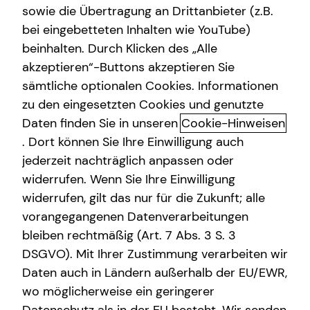
sowie die Übertragung an Drittanbieter (z.B.
Private Krankenvorsorge
bei eingebetteten Inhalten wie YouTube)
beinhalten. Durch Klicken des „Alle
Gewerbliche Versicherungen
akzeptieren“-Buttons akzeptieren Sie
Nikolas Grote kennenlernen in
sämtliche optionalen Cookies. Informationen
Stuttgart
zu den eingesetzten Cookies und genutzte
Daten finden Sie in unseren
Cookie-Hinweisen
Hey, mein Name ist Nikolas und ich bin seit einigen Jahren
. Dort können Sie Ihre Einwilligung auch
Berater bei der tecis. Mein Weg in die Finanzwelt ist
jederzeit nachträglich anpassen oder
etwas außergewöhnlich, denn ursprünglich führte er über
widerrufen. Wenn Sie Ihre Einwilligung
ein Mechatronik-Studium in die Ingenieurslaufbahn.
widerrufen, gilt das nur für die Zukunft; alle
Glücklicherweise durfte ich mich parallel dazu als
vorangegangenen Datenverarbeitungen
Finanzberater weiterbilden, und heute kommt mir meine
strukturierte Arbeitsweise und der Blick für Details, die
bleiben rechtmäßig (Art. 7 Abs. 3 S. 3
ich als Ingenieur gelernt habe, zugute.
DSGVO). Mit Ihrer Zustimmung verarbeiten wir
Daten auch in Ländern außerhalb der EU/EWR,
Mir war es von Anfang an wichtig, Qualität an oberste
wo möglicherweise ein geringerer
Stelle zu setzen und eine ehrliche Beratung mit Herz und