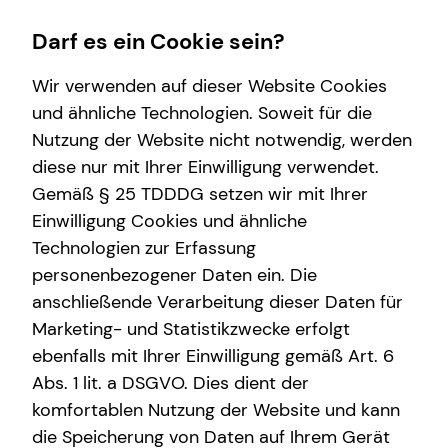
Darf es ein Cookie sein?
Wir verwenden auf dieser Website Cookies
und ähnliche Technologien. Soweit für die
Nutzung der Website nicht notwendig, werden
Private Krankenversicherung
Finanzberatung
Investment
Wissenswertes
Service
diese nur mit Ihrer Einwilligung verwendet.
Gemäß § 25 TDDDG setzen wir mit Ihrer
Überblick
Kapitalanlage Immobilien
Überblick
Über mich
Kundenportal
Einwilligung Cookies und ähnliche
Krankenzusatzversicherung
Altersvorsorge
Investmentfonds
Über tecis
Schadenabwicklung
Technologien zur Erfassung
personenbezogener Daten ein. Die
Private Pflegezusatzversicherung
Arbeitskraftabsicherung
Inflationsbegegnung
anschließende Verarbeitung dieser Daten für
Immobilienfinanzierung
ELTIF & AIF
Marketing- und Statistikzwecke erfolgt
ebenfalls mit Ihrer Einwilligung gemäß Art. 6
Betriebliche Altersvorsorge
Abs. 1 lit. a DSGVO. Dies dient der
Spezialisten-Netzwerk
komfortablen Nutzung der Website und kann
die Speicherung von Daten auf Ihrem Gerät
Gewerbliche Versicherungen