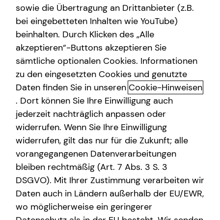
sowie die Übertragung an Drittanbieter (z.B.
bei eingebetteten Inhalten wie YouTube)
beinhalten. Durch Klicken des „Alle
akzeptieren“-Buttons akzeptieren Sie
Alternative Investmentfonds: Was
sämtliche optionalen Cookies. Informationen
sie sind und für wen sie sich
zu den eingesetzten Cookies und genutzte
eignen
Daten finden Sie in unseren
Cookie-Hinweisen
. Dort können Sie Ihre Einwilligung auch
Investieren ist dein Ding, du möchtest aber über die
jederzeit nachträglich anpassen oder
gängigen Wege der börsengehandelten Investments
widerrufen. Wenn Sie Ihre Einwilligung
hinaus? Mit Alternativen Investmentfonds (AIF), wie
widerrufen, gilt das nur für die Zukunft; alle
beispielsweise ELTIFs, kannst du auch abseits von
vorangegangenen Datenverarbeitungen
Börsenschwankungen investieren.
bleiben rechtmäßig (Art. 7 Abs. 3 S. 3
DSGVO). Mit Ihrer Zustimmung verarbeiten wir
Das Wichtigste in Kürze
Daten auch in Ländern außerhalb der EU/EWR,
wo möglicherweise ein geringerer
Im Folgenden betrachten wir Alternative